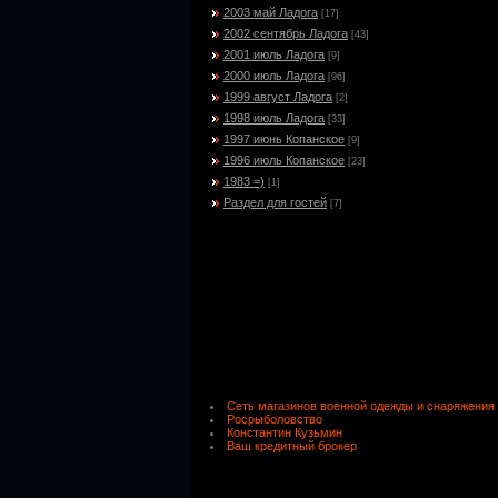
2003 май Ладога
[17]
2002 сентябрь Ладога
[43]
2001 июль Ладога
[9]
2000 июль Ладога
[96]
1999 август Ладога
[2]
1998 июль Ладога
[33]
1997 июнь Копанское
[9]
1996 июль Копанское
[23]
1983 =)
[1]
Раздел для гостей
[7]
Сеть магазинов военной одежды и снаряжения
Росрыболовство
Константин Кузьмин
Ваш кредитный брокер