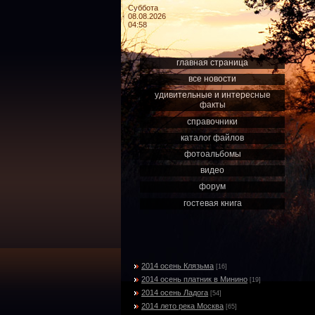
Суббота
08.08.2026
04:58
главная страница
все новости
удивительные и интересные
факты
справочники
каталог файлов
фотоальбомы
видео
форум
гостевая книга
2014 осень Клязьма
[16]
2014 осень платник в Минино
[19]
2014 осень Ладога
[54]
2014 лето река Москва
[65]