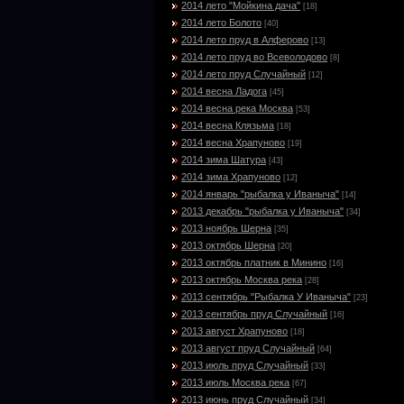
2014 лето "Мойкина дача"
[18]
2014 лето Болото
[40]
2014 лето пруд в Алферово
[13]
2014 лето пруд во Всеволодово
[8]
2014 лето пруд Случайный
[12]
2014 весна Ладога
[45]
2014 весна река Москва
[53]
2014 весна Клязьма
[18]
2014 весна Храпуново
[19]
2014 зима Шатура
[43]
2014 зима Храпуново
[12]
2014 январь "рыбалка у Иваныча"
[14]
2013 декабрь "рыбалка у Иваныча"
[34]
2013 ноябрь Шерна
[35]
2013 октябрь Шерна
[20]
2013 октябрь платник в Минино
[16]
2013 октябрь Москва река
[28]
2013 сентябрь "Рыбалка У Иваныча"
[23]
2013 сентябрь пруд Случайный
[16]
2013 август Храпуново
[18]
2013 август пруд Случайный
[64]
2013 июль пруд Случайный
[33]
2013 июль Москва река
[67]
2013 июнь пруд Случайный
[34]