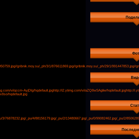
Подел
Фо
950759.jpg
//gribnik.moy.su/_ph/3/1/876611869.jpg
//gribnik.moy.su/_ph/29/1/991447853.jpg
//g
Вид
timg.com/vi/qccm-AyjDIg/hqdefault.jpg
http://i2.ytimg.com/vi/aZQ8wSAgliw/hqdefault.jpg
http://i
ex8so/hqdefault.jpg
Стат
u/3/76878232.jpg
/_pu/4/88156179.jpg
/_pu/2/13480667.jpg
/_pu/0/99082462.jpg
/_pu/2/8506289
Последн