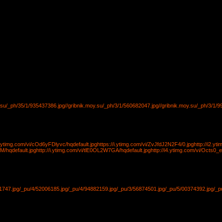
y.su/_ph/35/1/935437386.jpg
//gribnik.moy.su/_ph/3/1/560682047.jpg
//gribnik.moy.su/_ph/3/1/9
/i.ytimg.com/vi/cOd6yFDlyvc/hqdefault.jpg
https://i.ytimg.com/vi/ZvJfdJ2N2F4/0.jpg
http://i2.y
M/hqdefault.jpg
http://i.ytimg.com/vi/tlE0OL2W7GA/hqdefault.jpg
http://i4.ytimg.com/vi/Octs0_
1747.jpg
/_pu/4/52006185.jpg
/_pu/4/94882159.jpg
/_pu/3/56874501.jpg
/_pu/5/00374392.jpg
/_p