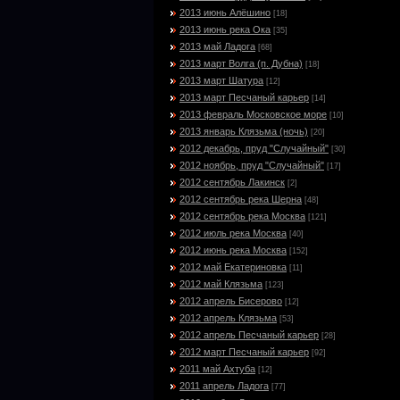
2013 июнь Алёшино
[18]
2013 июнь река Ока
[35]
2013 май Ладога
[68]
2013 март Волга (п. Дубна)
[18]
2013 март Шатура
[12]
2013 март Песчаный карьер
[14]
2013 февраль Московское море
[10]
2013 январь Клязьма (ночь)
[20]
2012 декабрь, пруд "Случайный"
[30]
2012 ноябрь, пруд "Случайный"
[17]
2012 сентябрь Лакинск
[2]
2012 сентябрь река Шерна
[48]
2012 сентябрь река Москва
[121]
2012 июль река Москва
[40]
2012 июнь река Москва
[152]
2012 май Екатериновка
[11]
2012 май Клязьма
[123]
2012 апрель Бисерово
[12]
2012 апрель Клязьма
[53]
2012 апрель Песчаный карьер
[28]
2012 март Песчаный карьер
[92]
2011 май Ахтуба
[12]
2011 апрель Ладога
[77]