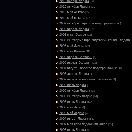
2010 ноябрь Ладога
[23]
2010 октябрь Ладога
[31]
2010 май Ахтуба
[29]
2010 май р.Паша
[37]
2009 октябрь Нарвское водохранилище
[44]
2009 апрель Ладога
[39]
2009 март Волхов
[16]
2008 сентябрь старо ладожский канал - Ладога
[
2008 май Ладога
[22]
2008 май Волхов
[11]
2008 апрель Волхов II
[9]
2008 апрель Волхов I
[15]
2007 август Нарвское водохранилище
[18]
2007 апрель Ладога
[11]
2007 апрель ново ладожский канал
[8]
2006 июль Ладога
[31]
2005 октябрь Ладога
[35]
2005 сентябрь Ладога
[84]
2005 июль Ладога
[145]
2005 май Луга
[6]
2005 май Ладога
[4]
2004 август Ладога
[146]
2004 май ново ладожский канал
[15]
2003 июль Ладога
[71]