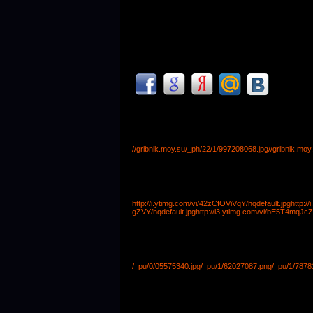
//gribnik.moy.su/_ph/22/1/997208068.jpg
//gribnik.mo
http://i.ytimg.com/vi/42zCfOViVqY/hqdefault.jpg
http:/
gZVY/hqdefault.jpg
http://i3.ytimg.com/vi/bE5T4mqJcZ
/_pu/0/05575340.jpg
/_pu/1/62027087.png
/_pu/1/7878