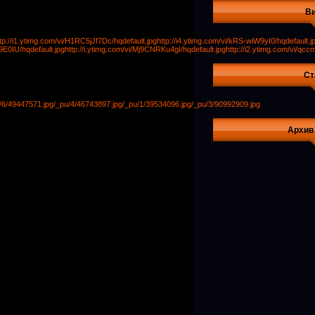
В
tp://i1.ytimg.com/vi/H1RC5jJf7Dc/hqdefault.jpg
http://i4.ytimg.com/vi/kRS-wiW9yI0/hqdefault.j
9E0IU/hqdefault.jpg
http://i.ytimg.com/vi/Mj9CNRKu4gI/hqdefault.jpg
http://i2.ytimg.com/vi/qcc
Ст
/6/49447571.jpg
/_pu/4/46743897.jpg
/_pu/1/39534096.jpg
/_pu/3/90992909.jpg
Архив