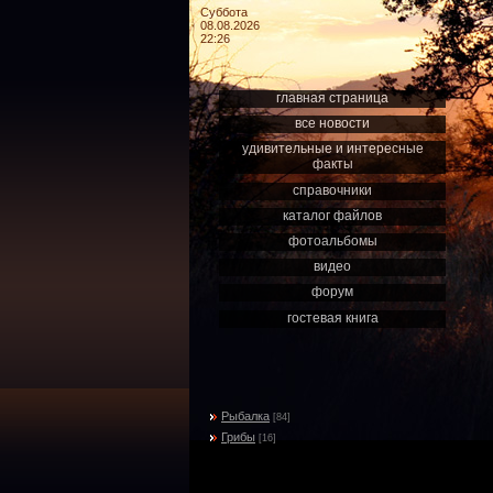
Суббота
08.08.2026
22:26
главная страница
все новости
удивительные и интересные
факты
справочники
каталог файлов
фотоальбомы
видео
форум
гостевая книга
Рыбалка
[84]
Грибы
[16]