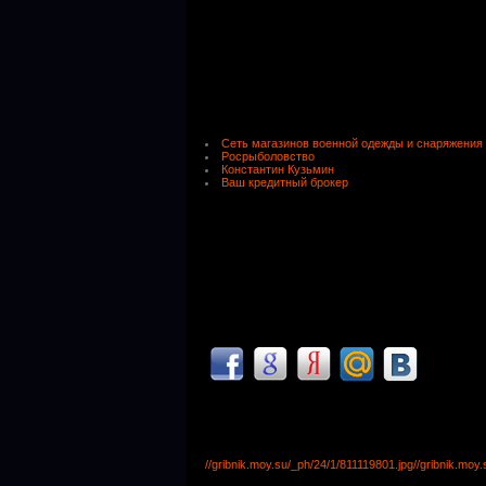
Сеть магазинов военной одежды и снаряжения
Росрыболовство
Константин Кузьмин
Ваш кредитный брокер
//gribnik.moy.su/_ph/24/1/811119801.jpg
//gribnik.moy