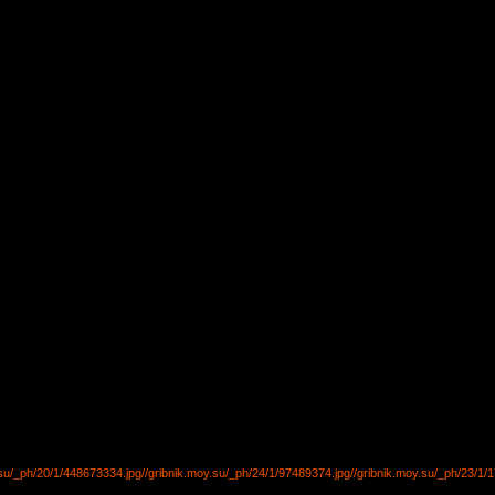
.su/_ph/20/1/448673334.jpg
//gribnik.moy.su/_ph/24/1/97489374.jpg
//gribnik.moy.su/_ph/23/1/