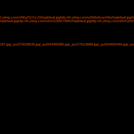
/i2.ytimg.com/vi/5KgYQ7cj-Z0/hqdefault.jpg
http://i4.ytimg.com/vi/Sh6oKvaoV6w/hqdefault.jpg
ht
hqdefault.jpg
http://i4.ytimg.com/vi/kmS185EY8WU/hqdefault.jpg
http://i4.ytimg.com/vi/KnFpHz
187.jpg
/_pu/2/76038939.jpg
/_pu/0/43365080.jpg
/_pu/1/76119688.jpg
/_pu/5/04050494.jpg
/_pu