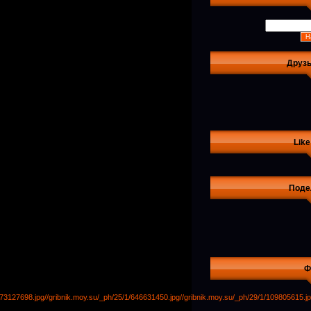
Друзь
Like
Поде
Ф
173127698.jpg
//gribnik.moy.su/_ph/25/1/646631450.jpg
//gribnik.moy.su/_ph/29/1/109805615.j