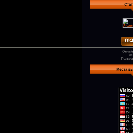
Стат
Онлайн
Гос
Пользо
Места в