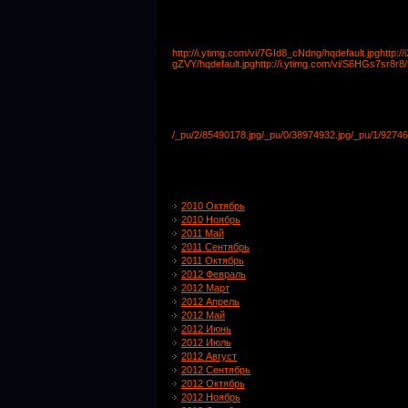
http://i.ytimg.com/vi/7GId8_cNdng/hqdefault.jpg
http:/
gZVY/hqdefault.jpg
http://i.ytimg.com/vi/S6HGs7sr8r8/
/_pu/2/85490178.jpg
/_pu/0/38974932.jpg
/_pu/1/92746
2010 Октябрь
2010 Ноябрь
2011 Май
2011 Сентябрь
2011 Октябрь
2012 Февраль
2012 Март
2012 Апрель
2012 Май
2012 Июнь
2012 Июль
2012 Август
2012 Сентябрь
2012 Октябрь
2012 Ноябрь