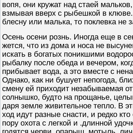
вопя, они кружат над стаей мальков,
взмывая вверх с рыбешкой в клюве.
блесну или малька, то поклевка не з
Осень осени рознь. Иногда еще в се
жется, что из дома и носа не высу
искать в богатых поникшими водор
рыбалку после обеда и вечером, ког
прибывает вода, а это вместе с нен
Однако, как ни бушует непогода, бл
смену ей приходит незабываемая от
солныш­ко, будто на прощанье, цел
даря земле живи­тельное тепло. В э
ход идут разные снасти, и редко кт
пору охота с легкой и .длинной удоч
годятся черви, опарыш, мотыль, ли