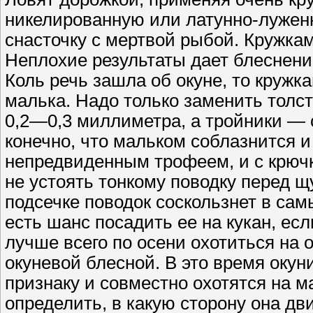
никелированную или латунно-луженн
снасточку с мертвой рыбой. Кружкам
Неплохие результаты дает блеснени
Коль речь зашла об окуне, то кружка
маль­ка. Надо только заменить тол
0,2—0,3 мил­лиметра, а тройники —
конечно, что мальком соблазнится и 
непредвиденным трофеем, и с крючко
не устоять тонкому поводку перед щу
подсечке по­водок соскользнет в сам
есть шанс посадить ее на кукан, ес
лучше всего по осени охотиться на о
окуневой блесной. В это время окун
признаку и совместно охотятся на м
определить, в какую сторону она д