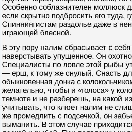
Особенно соблазнителен моллюск для
если скрыт­но подбросить его туда, г
Спиннингистам раздолье даже в нен
играющей блесной.
В эту пору налим сбрасывает с себя
наверстывать упу­щенное. Он охотно
Специалисты по ловле этой рыбы ут
— ерш, к тому же снулый. Снасть дл
обыкновенная донка с колоколь­чико
желательно, чтобы и «голоса» у кол
тем­ноте и не разберешь, на какой и
учитывать, что клюет налим не слиш
же промедлить с подсечкой, он забьет
выманить. В этом случае при­ходится