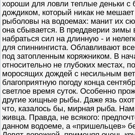
хороши для ловли теплые деньки с
дождиком, который никак не мешает 
рыболовы на водоемах: манит их сю
она сбывается. В преддверии зимы 
набраться сил на длинную - и нелег
для спиннингиста. Облавливают все
под затопленным коряжником. В нач
относительно не глубоких местах, п
моросящих дождей с несильным ветр
благоприятную погоду конца сентябр
светлое время суток. Особенно прож
другие хищные рыбы. Даже язь охот
что, казалось бы, мирная рыба. Нам
живца. Правда, не всякого: предпоч
данном водоеме, а «пришельцев» бер
Ловят дорожкой, применяя очень кр