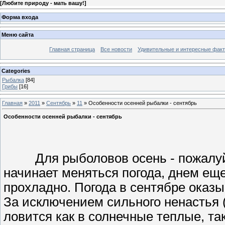
[
Любите природу - мать вашу!
]
Форма входа
Меню сайта
Главная страница
Все новости
Удивительные и интересные фак
Categories
Рыбалка
[84]
Грибы
[16]
Главная
»
2011
»
Сентябрь
»
11
» Особенности осенней рыбалки - сентябрь
Особенности осенней рыбалки - сентябрь
Для рыболовов осень - пожалуй, 
начинает меняться погода, днем еще
прохладно. Погода в сентябре оказы
За исключением сильного ненастья 
ловится как в солнечные теплые, т