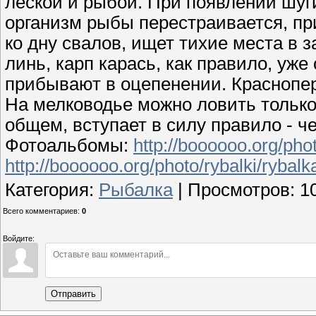
леской и рыбой. При появлении шуг
организм рыбы перестраивается, пр
ко дну свалов, ищет тихие места в 
линь, карп карась, как правило, уже 
прибывают в оцепенении. Красноперк
На мелководье можно ловить только 
общем, вступает в силу правило - ч
Фотоальбомы:
http://boooooo.org/phot
http://boooooo.org/photo/rybalki/rybal
Категория
:
Рыбалка
|
Просмотров
: 1
Всего комментариев
:
0
Войдите:
Отправить