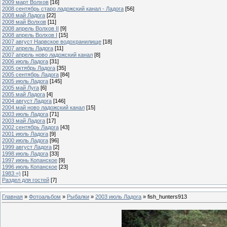
2009 март Волхов
[16]
2008 сентябрь старо ладожский канал - Ладога
[56]
2008 май Ладога
[22]
2008 май Волхов
[11]
2008 апрель Волхов II
[9]
2008 апрель Волхов I
[15]
2007 август Нарвское водохранилище
[18]
2007 апрель Ладога
[11]
2007 апрель ново ладожский канал
[8]
2006 июль Ладога
[31]
2005 октябрь Ладога
[35]
2005 сентябрь Ладога
[84]
2005 июль Ладога
[145]
2005 май Луга
[6]
2005 май Ладога
[4]
2004 август Ладога
[146]
2004 май ново ладожский канал
[15]
2003 июль Ладога
[71]
2003 май Ладога
[17]
2002 сентябрь Ладога
[43]
2001 июль Ладога
[9]
2000 июль Ладога
[96]
1999 август Ладога
[2]
1998 июль Ладога
[33]
1997 июнь Копанское
[9]
1996 июль Копанское
[23]
1983 =)
[1]
Раздел для гостей
[7]
Главная
»
Фотоальбом
»
Рыбалки
»
2003 июль Ладога
» fish_hunters913