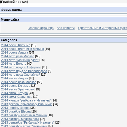
[
Грибной портал
]
Форма входа
Меню сайта
Главная страница
Все новости
Удивительные и интересные фак
Categories
2014 осень Клязьма
[16]
2014 осень платник в Минино
[19]
2014 осень Ладога
[54]
2014 лето река Москва
[65]
2014 лето "Мойкина дача"
[18]
2014 лето Болото
[40]
2014 лето пруд в Алферово
[13]
2014 лето пруд во Всеволодово
[8]
2014 лето пруд Случайный
[12]
2014 весна Ладога
[45]
2014 весна река Москва
[53]
2014 весна Клязьма
[18]
2014 весна Храпуново
[19]
2014 зима Шатура
[43]
2014 зима Храпуново
[12]
2014 январь "рыбалка у Иваныча"
[14]
2013 декабрь "рыбалка у Иваныча"
[34]
2013 ноябрь Шерна
[35]
2013 октябрь Шерна
[20]
2013 октябрь платник в Минино
[16]
2013 октябрь Москва река
[28]
2013 сентябрь "Рыбалка У Иваныча"
[23]
2013 сентябрь пруд Случайный
[16]