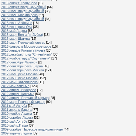
2013 август Храпуново
[18]
2013 август пруд Случайный
[64]
2013 июль пруд Случайный
[33]
2013 июль Москва река
[67]
2013 июнь пруд Случайный
[34]
2013 июнь Алёшино
[18]
2013 июнь река Ока
[35]
2013 май Ладога
[68]
2013 март Волга (п. Дубна)
[18]
2013 март Шатура
[12]
2013 март Песчаный карьер
[14]
2013 февраль Московское море
[10]
2013 январь Клязьма (ночь)
[20]
2012 декабрь, пруд "Случайный"
[30]
2012 ноябрь, пруд "Случайный"
[17]
2012 сентябрь Лакинск
[2]
2012 сентябрь река Шерна
[48]
2012 сентябрь река Москва
[121]
2012 июль река Москва
[40]
2012 июнь река Москва
[152]
2012 май Екатериновка
[11]
2012 май Клязьма
[123]
2012 апрель Бисерово
[12]
2012 апрель Клязьма
[53]
2012 апрель Песчаный карьер
[28]
2012 март Песчаный карьер
[92]
2011 май Ахтуба
[12]
2011 апрель Ладога
[77]
2010 ноябрь Ладога
[23]
2010 октябрь Ладога
[31]
2010 май Ахтуба
[29]
2010 май р.Паша
[37]
2009 октябрь Нарвское водохранилище
[44]
2009 апрель Ладога
[39]