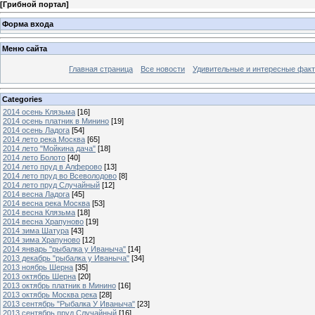
[
Грибной портал
]
Форма входа
Меню сайта
Главная страница
Все новости
Удивительные и интересные фак
Categories
2014 осень Клязьма
[16]
2014 осень платник в Минино
[19]
2014 осень Ладога
[54]
2014 лето река Москва
[65]
2014 лето "Мойкина дача"
[18]
2014 лето Болото
[40]
2014 лето пруд в Алферово
[13]
2014 лето пруд во Всеволодово
[8]
2014 лето пруд Случайный
[12]
2014 весна Ладога
[45]
2014 весна река Москва
[53]
2014 весна Клязьма
[18]
2014 весна Храпуново
[19]
2014 зима Шатура
[43]
2014 зима Храпуново
[12]
2014 январь "рыбалка у Иваныча"
[14]
2013 декабрь "рыбалка у Иваныча"
[34]
2013 ноябрь Шерна
[35]
2013 октябрь Шерна
[20]
2013 октябрь платник в Минино
[16]
2013 октябрь Москва река
[28]
2013 сентябрь "Рыбалка У Иваныча"
[23]
2013 сентябрь пруд Случайный
[16]