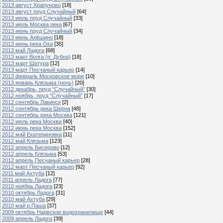
2013 август Храпуново
[18]
2013 август пруд Случайный
[64]
2013 июль пруд Случайный
[33]
2013 июль Москва река
[67]
2013 июнь пруд Случайный
[34]
2013 июнь Алёшино
[18]
2013 июнь река Ока
[35]
2013 май Ладога
[68]
2013 март Волга (п. Дубна)
[18]
2013 март Шатура
[12]
2013 март Песчаный карьер
[14]
2013 февраль Московское море
[10]
2013 январь Клязьма (ночь)
[20]
2012 декабрь, пруд "Случайный"
[30]
2012 ноябрь, пруд "Случайный"
[17]
2012 сентябрь Лакинск
[2]
2012 сентябрь река Шерна
[48]
2012 сентябрь река Москва
[121]
2012 июль река Москва
[40]
2012 июнь река Москва
[152]
2012 май Екатериновка
[11]
2012 май Клязьма
[123]
2012 апрель Бисерово
[12]
2012 апрель Клязьма
[53]
2012 апрель Песчаный карьер
[28]
2012 март Песчаный карьер
[92]
2011 май Ахтуба
[12]
2011 апрель Ладога
[77]
2010 ноябрь Ладога
[23]
2010 октябрь Ладога
[31]
2010 май Ахтуба
[29]
2010 май р.Паша
[37]
2009 октябрь Нарвское водохранилище
[44]
2009 апрель Ладога
[39]