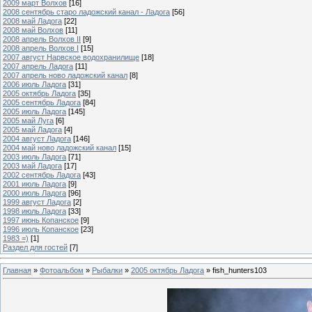
2009 март Волхов
[16]
2008 сентябрь старо ладожский канал - Ладога
[56]
2008 май Ладога
[22]
2008 май Волхов
[11]
2008 апрель Волхов II
[9]
2008 апрель Волхов I
[15]
2007 август Нарвское водохранилище
[18]
2007 апрель Ладога
[11]
2007 апрель ново ладожский канал
[8]
2006 июль Ладога
[31]
2005 октябрь Ладога
[35]
2005 сентябрь Ладога
[84]
2005 июль Ладога
[145]
2005 май Луга
[6]
2005 май Ладога
[4]
2004 август Ладога
[146]
2004 май ново ладожский канал
[15]
2003 июль Ладога
[71]
2003 май Ладога
[17]
2002 сентябрь Ладога
[43]
2001 июль Ладога
[9]
2000 июль Ладога
[96]
1999 август Ладога
[2]
1998 июль Ладога
[33]
1997 июнь Копанское
[9]
1996 июль Копанское
[23]
1983 =)
[1]
Раздел для гостей
[7]
Главная
»
Фотоальбом
»
Рыбалки
»
2005 октябрь Ладога
» fish_hunters103