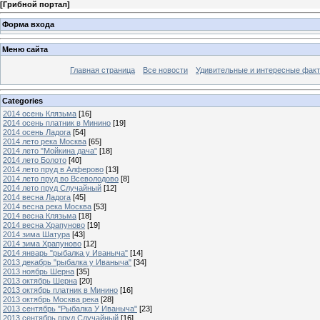
[
Грибной портал
]
Форма входа
Меню сайта
Главная страница
Все новости
Удивительные и интересные фак
Categories
2014 осень Клязьма
[16]
2014 осень платник в Минино
[19]
2014 осень Ладога
[54]
2014 лето река Москва
[65]
2014 лето "Мойкина дача"
[18]
2014 лето Болото
[40]
2014 лето пруд в Алферово
[13]
2014 лето пруд во Всеволодово
[8]
2014 лето пруд Случайный
[12]
2014 весна Ладога
[45]
2014 весна река Москва
[53]
2014 весна Клязьма
[18]
2014 весна Храпуново
[19]
2014 зима Шатура
[43]
2014 зима Храпуново
[12]
2014 январь "рыбалка у Иваныча"
[14]
2013 декабрь "рыбалка у Иваныча"
[34]
2013 ноябрь Шерна
[35]
2013 октябрь Шерна
[20]
2013 октябрь платник в Минино
[16]
2013 октябрь Москва река
[28]
2013 сентябрь "Рыбалка У Иваныча"
[23]
2013 сентябрь пруд Случайный
[16]