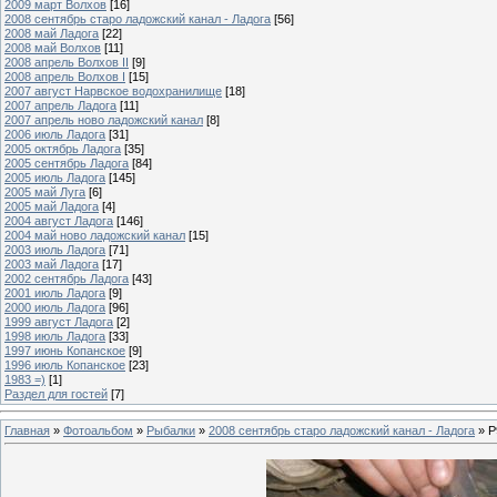
2009 март Волхов
[16]
2008 сентябрь старо ладожский канал - Ладога
[56]
2008 май Ладога
[22]
2008 май Волхов
[11]
2008 апрель Волхов II
[9]
2008 апрель Волхов I
[15]
2007 август Нарвское водохранилище
[18]
2007 апрель Ладога
[11]
2007 апрель ново ладожский канал
[8]
2006 июль Ладога
[31]
2005 октябрь Ладога
[35]
2005 сентябрь Ладога
[84]
2005 июль Ладога
[145]
2005 май Луга
[6]
2005 май Ладога
[4]
2004 август Ладога
[146]
2004 май ново ладожский канал
[15]
2003 июль Ладога
[71]
2003 май Ладога
[17]
2002 сентябрь Ладога
[43]
2001 июль Ладога
[9]
2000 июль Ладога
[96]
1999 август Ладога
[2]
1998 июль Ладога
[33]
1997 июнь Копанское
[9]
1996 июль Копанское
[23]
1983 =)
[1]
Раздел для гостей
[7]
Главная
»
Фотоальбом
»
Рыбалки
»
2008 сентябрь старо ладожский канал - Ладога
» P