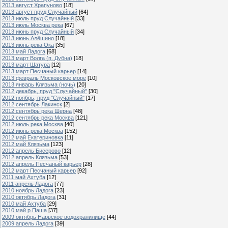
2013 август Храпуново
[18]
2013 август пруд Случайный
[64]
2013 июль пруд Случайный
[33]
2013 июль Москва река
[67]
2013 июнь пруд Случайный
[34]
2013 июнь Алёшино
[18]
2013 июнь река Ока
[35]
2013 май Ладога
[68]
2013 март Волга (п. Дубна)
[18]
2013 март Шатура
[12]
2013 март Песчаный карьер
[14]
2013 февраль Московское море
[10]
2013 январь Клязьма (ночь)
[20]
2012 декабрь, пруд "Случайный"
[30]
2012 ноябрь, пруд "Случайный"
[17]
2012 сентябрь Лакинск
[2]
2012 сентябрь река Шерна
[48]
2012 сентябрь река Москва
[121]
2012 июль река Москва
[40]
2012 июнь река Москва
[152]
2012 май Екатериновка
[11]
2012 май Клязьма
[123]
2012 апрель Бисерово
[12]
2012 апрель Клязьма
[53]
2012 апрель Песчаный карьер
[28]
2012 март Песчаный карьер
[92]
2011 май Ахтуба
[12]
2011 апрель Ладога
[77]
2010 ноябрь Ладога
[23]
2010 октябрь Ладога
[31]
2010 май Ахтуба
[29]
2010 май р.Паша
[37]
2009 октябрь Нарвское водохранилище
[44]
2009 апрель Ладога
[39]