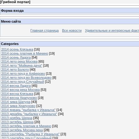
[
Грибной портал
]
Форма входа
Меню сайта
Главная страница
Все новости
Удивительные и интересные фак
Categories
2014 осень Клязьма
[16]
2014 осень платник в Минино
[19]
2014 осень Ладога
[54]
2014 лето река Москва
[65]
2014 лето "Мойкина дача"
[18]
2014 лето Болото
[40]
2014 лето пруд в Алферово
[13]
2014 лето пруд во Всеволодово
[8]
2014 лето пруд Случайный
[12]
2014 весна Ладога
[45]
2014 весна река Москва
[53]
2014 весна Клязьма
[18]
2014 весна Храпуново
[19]
2014 зима Шатура
[43]
2014 зима Храпуново
[12]
2014 январь "рыбалка у Иваныча"
[14]
2013 декабрь "рыбалка у Иваныча"
[34]
2013 ноябрь Шерна
[35]
2013 октябрь Шерна
[20]
2013 октябрь платник в Минино
[16]
2013 октябрь Москва река
[28]
2013 сентябрь "Рыбалка У Иваныча"
[23]
2013 сентябрь пруд Случайный
[16]