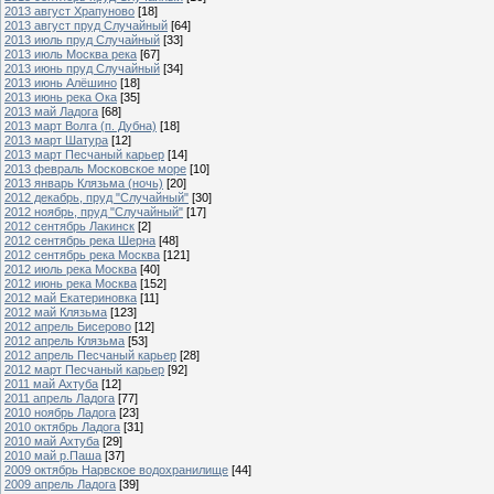
2013 август Храпуново
[18]
2013 август пруд Случайный
[64]
2013 июль пруд Случайный
[33]
2013 июль Москва река
[67]
2013 июнь пруд Случайный
[34]
2013 июнь Алёшино
[18]
2013 июнь река Ока
[35]
2013 май Ладога
[68]
2013 март Волга (п. Дубна)
[18]
2013 март Шатура
[12]
2013 март Песчаный карьер
[14]
2013 февраль Московское море
[10]
2013 январь Клязьма (ночь)
[20]
2012 декабрь, пруд "Случайный"
[30]
2012 ноябрь, пруд "Случайный"
[17]
2012 сентябрь Лакинск
[2]
2012 сентябрь река Шерна
[48]
2012 сентябрь река Москва
[121]
2012 июль река Москва
[40]
2012 июнь река Москва
[152]
2012 май Екатериновка
[11]
2012 май Клязьма
[123]
2012 апрель Бисерово
[12]
2012 апрель Клязьма
[53]
2012 апрель Песчаный карьер
[28]
2012 март Песчаный карьер
[92]
2011 май Ахтуба
[12]
2011 апрель Ладога
[77]
2010 ноябрь Ладога
[23]
2010 октябрь Ладога
[31]
2010 май Ахтуба
[29]
2010 май р.Паша
[37]
2009 октябрь Нарвское водохранилище
[44]
2009 апрель Ладога
[39]