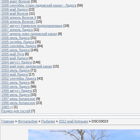
2009 март Волхов
[16]
2008 сентябрь старо ладожский канал - Ладога
[56]
2008 май Ладога
[22]
2008 май Волхов
[11]
2008 апрель Волхов II
[9]
2008 апрель Волхов I
[15]
2007 август Нарвское водохранилище
[18]
2007 апрель Ладога
[11]
2007 апрель ново ладожский канал
[8]
2006 июль Ладога
[31]
2005 октябрь Ладога
[35]
2005 сентябрь Ладога
[84]
2005 июль Ладога
[145]
2005 май Луга
[6]
2005 май Ладога
[4]
2004 август Ладога
[146]
2004 май ново ладожский канал
[15]
2003 июль Ладога
[71]
2003 май Ладога
[17]
2002 сентябрь Ладога
[43]
2001 июль Ладога
[9]
2000 июль Ладога
[96]
1999 август Ладога
[2]
1998 июль Ладога
[33]
1997 июнь Копанское
[9]
1996 июль Копанское
[23]
1983 =)
[1]
Раздел для гостей
[7]
Главная
»
Фотоальбом
»
Рыбалки
»
2012 май Клязьма
» DSC03023