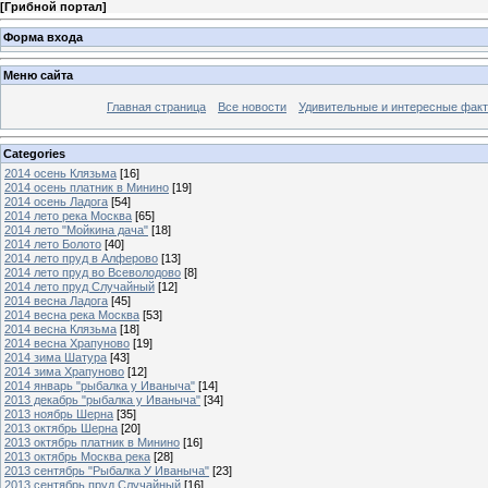
[
Грибной портал
]
Форма входа
Меню сайта
Главная страница
Все новости
Удивительные и интересные фак
Categories
2014 осень Клязьма
[16]
2014 осень платник в Минино
[19]
2014 осень Ладога
[54]
2014 лето река Москва
[65]
2014 лето "Мойкина дача"
[18]
2014 лето Болото
[40]
2014 лето пруд в Алферово
[13]
2014 лето пруд во Всеволодово
[8]
2014 лето пруд Случайный
[12]
2014 весна Ладога
[45]
2014 весна река Москва
[53]
2014 весна Клязьма
[18]
2014 весна Храпуново
[19]
2014 зима Шатура
[43]
2014 зима Храпуново
[12]
2014 январь "рыбалка у Иваныча"
[14]
2013 декабрь "рыбалка у Иваныча"
[34]
2013 ноябрь Шерна
[35]
2013 октябрь Шерна
[20]
2013 октябрь платник в Минино
[16]
2013 октябрь Москва река
[28]
2013 сентябрь "Рыбалка У Иваныча"
[23]
2013 сентябрь пруд Случайный
[16]