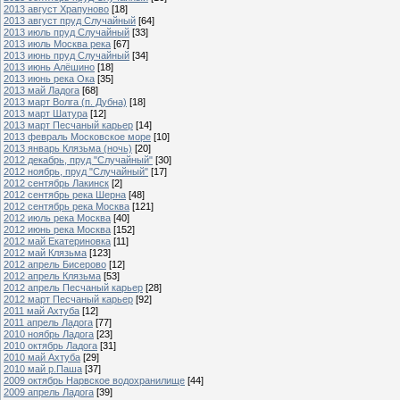
2013 август Храпуново
[18]
2013 август пруд Случайный
[64]
2013 июль пруд Случайный
[33]
2013 июль Москва река
[67]
2013 июнь пруд Случайный
[34]
2013 июнь Алёшино
[18]
2013 июнь река Ока
[35]
2013 май Ладога
[68]
2013 март Волга (п. Дубна)
[18]
2013 март Шатура
[12]
2013 март Песчаный карьер
[14]
2013 февраль Московское море
[10]
2013 январь Клязьма (ночь)
[20]
2012 декабрь, пруд "Случайный"
[30]
2012 ноябрь, пруд "Случайный"
[17]
2012 сентябрь Лакинск
[2]
2012 сентябрь река Шерна
[48]
2012 сентябрь река Москва
[121]
2012 июль река Москва
[40]
2012 июнь река Москва
[152]
2012 май Екатериновка
[11]
2012 май Клязьма
[123]
2012 апрель Бисерово
[12]
2012 апрель Клязьма
[53]
2012 апрель Песчаный карьер
[28]
2012 март Песчаный карьер
[92]
2011 май Ахтуба
[12]
2011 апрель Ладога
[77]
2010 ноябрь Ладога
[23]
2010 октябрь Ладога
[31]
2010 май Ахтуба
[29]
2010 май р.Паша
[37]
2009 октябрь Нарвское водохранилище
[44]
2009 апрель Ладога
[39]