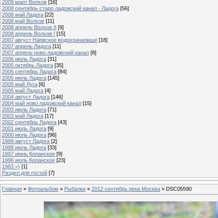
2009 март Волхов
[16]
2008 сентябрь старо ладожский канал - Ладога
[56]
2008 май Ладога
[22]
2008 май Волхов
[11]
2008 апрель Волхов II
[9]
2008 апрель Волхов I
[15]
2007 август Нарвское водохранилище
[18]
2007 апрель Ладога
[11]
2007 апрель ново ладожский канал
[8]
2006 июль Ладога
[31]
2005 октябрь Ладога
[35]
2005 сентябрь Ладога
[84]
2005 июль Ладога
[145]
2005 май Луга
[6]
2005 май Ладога
[4]
2004 август Ладога
[146]
2004 май ново ладожский канал
[15]
2003 июль Ладога
[71]
2003 май Ладога
[17]
2002 сентябрь Ладога
[43]
2001 июль Ладога
[9]
2000 июль Ладога
[96]
1999 август Ладога
[2]
1998 июль Ладога
[33]
1997 июнь Копанское
[9]
1996 июль Копанское
[23]
1983 =)
[1]
Раздел для гостей
[7]
Главная
»
Фотоальбом
»
Рыбалки
»
2012 сентябрь река Москва
» DSC05590