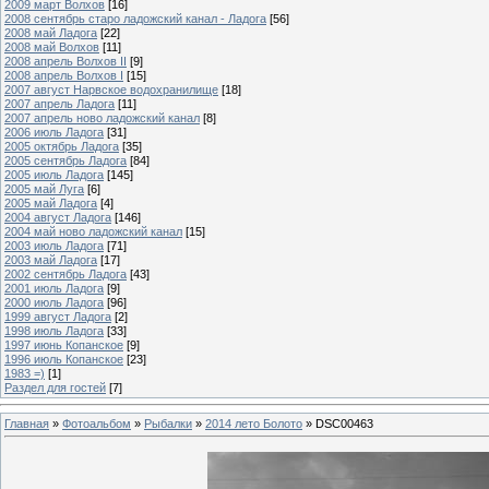
2009 март Волхов
[16]
2008 сентябрь старо ладожский канал - Ладога
[56]
2008 май Ладога
[22]
2008 май Волхов
[11]
2008 апрель Волхов II
[9]
2008 апрель Волхов I
[15]
2007 август Нарвское водохранилище
[18]
2007 апрель Ладога
[11]
2007 апрель ново ладожский канал
[8]
2006 июль Ладога
[31]
2005 октябрь Ладога
[35]
2005 сентябрь Ладога
[84]
2005 июль Ладога
[145]
2005 май Луга
[6]
2005 май Ладога
[4]
2004 август Ладога
[146]
2004 май ново ладожский канал
[15]
2003 июль Ладога
[71]
2003 май Ладога
[17]
2002 сентябрь Ладога
[43]
2001 июль Ладога
[9]
2000 июль Ладога
[96]
1999 август Ладога
[2]
1998 июль Ладога
[33]
1997 июнь Копанское
[9]
1996 июль Копанское
[23]
1983 =)
[1]
Раздел для гостей
[7]
Главная
»
Фотоальбом
»
Рыбалки
»
2014 лето Болото
» DSC00463