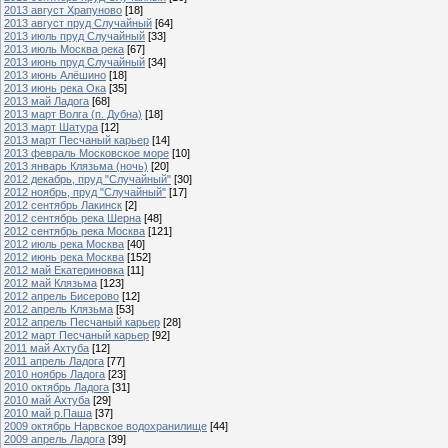
2013 август Храпуново
[18]
2013 август пруд Случайный
[64]
2013 июль пруд Случайный
[33]
2013 июль Москва река
[67]
2013 июнь пруд Случайный
[34]
2013 июнь Алёшино
[18]
2013 июнь река Ока
[35]
2013 май Ладога
[68]
2013 март Волга (п. Дубна)
[18]
2013 март Шатура
[12]
2013 март Песчаный карьер
[14]
2013 февраль Московское море
[10]
2013 январь Клязьма (ночь)
[20]
2012 декабрь, пруд "Случайный"
[30]
2012 ноябрь, пруд "Случайный"
[17]
2012 сентябрь Лакинск
[2]
2012 сентябрь река Шерна
[48]
2012 сентябрь река Москва
[121]
2012 июль река Москва
[40]
2012 июнь река Москва
[152]
2012 май Екатериновка
[11]
2012 май Клязьма
[123]
2012 апрель Бисерово
[12]
2012 апрель Клязьма
[53]
2012 апрель Песчаный карьер
[28]
2012 март Песчаный карьер
[92]
2011 май Ахтуба
[12]
2011 апрель Ладога
[77]
2010 ноябрь Ладога
[23]
2010 октябрь Ладога
[31]
2010 май Ахтуба
[29]
2010 май р.Паша
[37]
2009 октябрь Нарвское водохранилище
[44]
2009 апрель Ладога
[39]