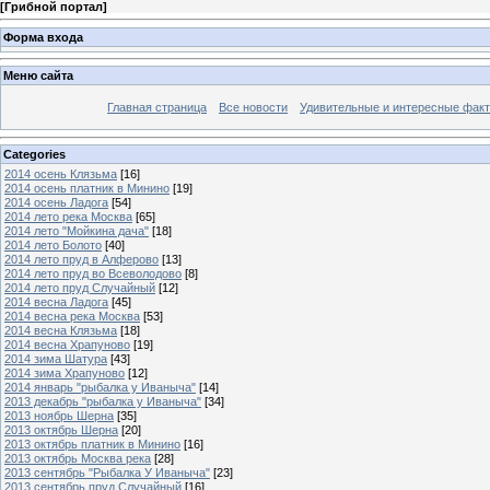
[
Грибной портал
]
Форма входа
Меню сайта
Главная страница
Все новости
Удивительные и интересные фак
Categories
2014 осень Клязьма
[16]
2014 осень платник в Минино
[19]
2014 осень Ладога
[54]
2014 лето река Москва
[65]
2014 лето "Мойкина дача"
[18]
2014 лето Болото
[40]
2014 лето пруд в Алферово
[13]
2014 лето пруд во Всеволодово
[8]
2014 лето пруд Случайный
[12]
2014 весна Ладога
[45]
2014 весна река Москва
[53]
2014 весна Клязьма
[18]
2014 весна Храпуново
[19]
2014 зима Шатура
[43]
2014 зима Храпуново
[12]
2014 январь "рыбалка у Иваныча"
[14]
2013 декабрь "рыбалка у Иваныча"
[34]
2013 ноябрь Шерна
[35]
2013 октябрь Шерна
[20]
2013 октябрь платник в Минино
[16]
2013 октябрь Москва река
[28]
2013 сентябрь "Рыбалка У Иваныча"
[23]
2013 сентябрь пруд Случайный
[16]