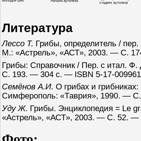
Молодой гриб
Начало аутолиза
стадиях аутолиза
Литература
Лессо Т.
Грибы, определитель / пер. 
М
.: «Астрель», «АСТ», 2003. — С. 1
Грибы: Справочник / Пер. с итал. Ф.
С. 193. — 304 с. — ISBN 5-17-009961
Семёнов А.И.
О грибах и грибниках:
Симферополь: «Таврия», 1990. — С. 
Уду Ж.
Грибы. Энциклопедия = Le gra
«Астрель», «АСТ», 2003. — С. 52. —
Фото
: