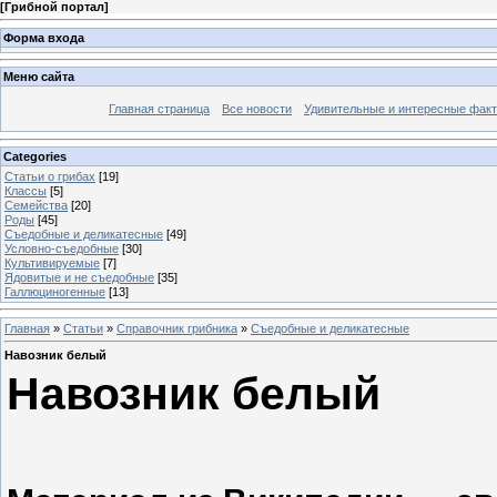
[
Грибной портал
]
Форма входа
Меню сайта
Главная страница
Все новости
Удивительные и интересные фак
Categories
Статьи о грибах
[19]
Классы
[5]
Семейства
[20]
Роды
[45]
Съедобные и деликатесные
[49]
Условно-съедобные
[30]
Культивируемые
[7]
Ядовитые и не съедобные
[35]
Галлюциногенные
[13]
Главная
»
Статьи
»
Справочник грибника
»
Съедобные и деликатесные
Навозник белый
Навозник белый