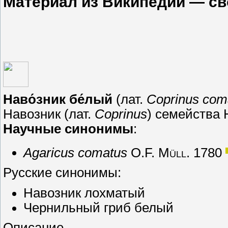
Материал из Википедии — с
Наво́зник бе́лый
(лат.
Coprinus com
Навозник (лат.
Coprinus
) семейства 
Научные синонимы
:
Agaricus comatus
O.F. Müll. 1780
Русские синонимы:
Навозник лохматый
Чернильный гриб белый
Описание