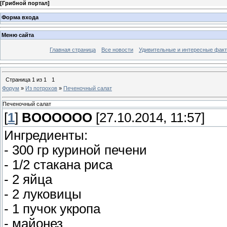
[
Грибной портал
]
Форма входа
Меню сайта
Главная страница
Все новости
Удивительные и интересные фак
Страница
1
из
1
1
Форум
»
Из потрохов
»
Печеночный салат
Печеночный салат
[
1
]
BOOOOOO
[27.10.2014, 11:57]
Ингредиенты:
- 300 гр куриной печени
- 1/2 стакана риса
- 2 яйца
- 2 луковицы
- 1 пучок укропа
- майонез