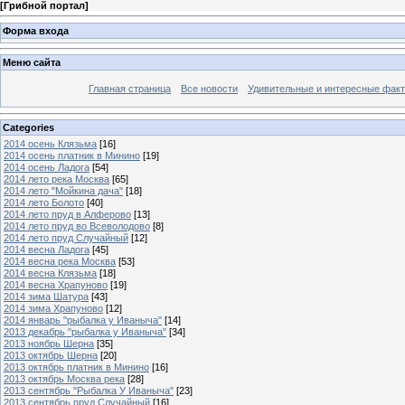
[
Грибной портал
]
Форма входа
Меню сайта
Главная страница
Все новости
Удивительные и интересные фак
Categories
2014 осень Клязьма
[16]
2014 осень платник в Минино
[19]
2014 осень Ладога
[54]
2014 лето река Москва
[65]
2014 лето "Мойкина дача"
[18]
2014 лето Болото
[40]
2014 лето пруд в Алферово
[13]
2014 лето пруд во Всеволодово
[8]
2014 лето пруд Случайный
[12]
2014 весна Ладога
[45]
2014 весна река Москва
[53]
2014 весна Клязьма
[18]
2014 весна Храпуново
[19]
2014 зима Шатура
[43]
2014 зима Храпуново
[12]
2014 январь "рыбалка у Иваныча"
[14]
2013 декабрь "рыбалка у Иваныча"
[34]
2013 ноябрь Шерна
[35]
2013 октябрь Шерна
[20]
2013 октябрь платник в Минино
[16]
2013 октябрь Москва река
[28]
2013 сентябрь "Рыбалка У Иваныча"
[23]
2013 сентябрь пруд Случайный
[16]