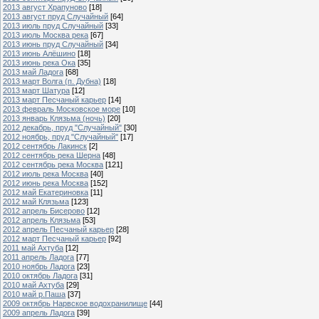
2013 август Храпуново
[18]
2013 август пруд Случайный
[64]
2013 июль пруд Случайный
[33]
2013 июль Москва река
[67]
2013 июнь пруд Случайный
[34]
2013 июнь Алёшино
[18]
2013 июнь река Ока
[35]
2013 май Ладога
[68]
2013 март Волга (п. Дубна)
[18]
2013 март Шатура
[12]
2013 март Песчаный карьер
[14]
2013 февраль Московское море
[10]
2013 январь Клязьма (ночь)
[20]
2012 декабрь, пруд "Случайный"
[30]
2012 ноябрь, пруд "Случайный"
[17]
2012 сентябрь Лакинск
[2]
2012 сентябрь река Шерна
[48]
2012 сентябрь река Москва
[121]
2012 июль река Москва
[40]
2012 июнь река Москва
[152]
2012 май Екатериновка
[11]
2012 май Клязьма
[123]
2012 апрель Бисерово
[12]
2012 апрель Клязьма
[53]
2012 апрель Песчаный карьер
[28]
2012 март Песчаный карьер
[92]
2011 май Ахтуба
[12]
2011 апрель Ладога
[77]
2010 ноябрь Ладога
[23]
2010 октябрь Ладога
[31]
2010 май Ахтуба
[29]
2010 май р.Паша
[37]
2009 октябрь Нарвское водохранилище
[44]
2009 апрель Ладога
[39]