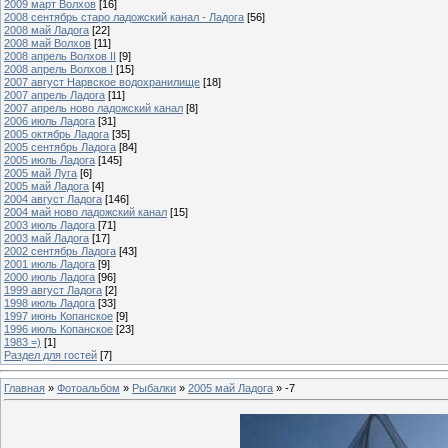
2009 март Волхов
[16]
2008 сентябрь старо ладожский канал - Ладога
[56]
2008 май Ладога
[22]
2008 май Волхов
[11]
2008 апрель Волхов II
[9]
2008 апрель Волхов I
[15]
2007 август Нарвское водохранилище
[18]
2007 апрель Ладога
[11]
2007 апрель ново ладожский канал
[8]
2006 июль Ладога
[31]
2005 октябрь Ладога
[35]
2005 сентябрь Ладога
[84]
2005 июль Ладога
[145]
2005 май Луга
[6]
2005 май Ладога
[4]
2004 август Ладога
[146]
2004 май ново ладожский канал
[15]
2003 июль Ладога
[71]
2003 май Ладога
[17]
2002 сентябрь Ладога
[43]
2001 июль Ладога
[9]
2000 июль Ладога
[96]
1999 август Ладога
[2]
1998 июль Ладога
[33]
1997 июнь Копанское
[9]
1996 июль Копанское
[23]
1983 =)
[1]
Раздел для гостей
[7]
Главная
»
Фотоальбом
»
Рыбалки
»
2005 май Ладога
» -7