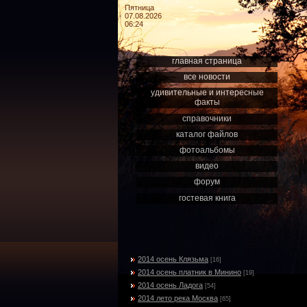
Пятница
07.08.2026
06:24
главная страница
все новости
удивительные и интересные
факты
справочники
каталог файлов
фотоальбомы
видео
форум
гостевая книга
2014 осень Клязьма
[16]
2014 осень платник в Минино
[19]
2014 осень Ладога
[54]
2014 лето река Москва
[65]