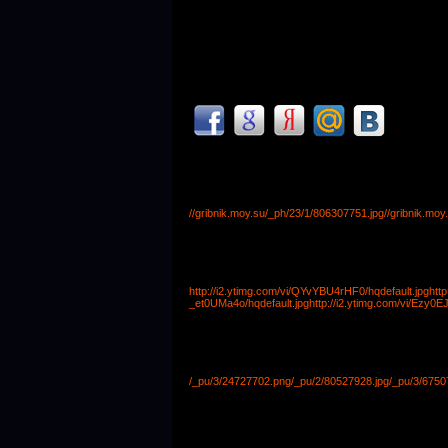
//gribnik.moy.su/_ph/23/1/806307751.jpg
//gribnik.mo
http://i2.ytimg.com/vi/QYvYBU4rHF0/hqdefault.jpg
htt
_et0UMa4o/hqdefault.jpg
http://i2.ytimg.com/vi/Ezy0E
/_pu/3/24727702.png
/_pu/2/80527928.jpg
/_pu/3/6750