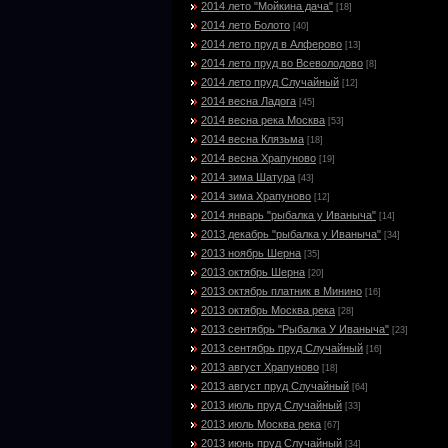
2014 лето "Мойкина дача"
[18]
2014 лето Болото
[40]
2014 лето пруд в Алферово
[13]
2014 лето пруд во Всеволодово
[8]
2014 лето пруд Случайный
[12]
2014 весна Ладога
[45]
2014 весна река Москва
[53]
2014 весна Клязьма
[18]
2014 весна Храпуново
[19]
2014 зима Шатура
[43]
2014 зима Храпуново
[12]
2014 январь "рыбалка у Иваныча"
[14]
2013 декабрь "рыбалка у Иваныча"
[34]
2013 ноябрь Шерна
[35]
2013 октябрь Шерна
[20]
2013 октябрь платник в Минино
[16]
2013 октябрь Москва река
[28]
2013 сентябрь "Рыбалка У Иваныча"
[23]
2013 сентябрь пруд Случайный
[16]
2013 август Храпуново
[18]
2013 август пруд Случайный
[64]
2013 июль пруд Случайный
[33]
2013 июль Москва река
[67]
2013 июнь пруд Случайный
[34]