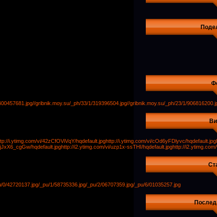
Поде
Ф
/400457681.jpg
//gribnik.moy.su/_ph/33/1/319396504.jpg
//gribnik.moy.su/_ph/23/1/906816200.j
Ви
ttp://i.ytimg.com/vi/42zCfOViVqY/hqdefault.jpg
http://i.ytimg.com/vi/cOd6yFDlyvc/hqdefault.jpg
/ZjJxX6_cgGw/hqdefault.jpg
http://i2.ytimg.com/vi/uzp1x-ssTHI/hqdefault.jpg
http://i2.ytimg.com
Ст
u/0/42720137.jpg
/_pu/1/58735336.jpg
/_pu/2/06707359.jpg
/_pu/6/01035257.jpg
Послед