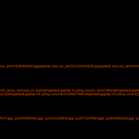
y.su/_ph/23/1/95465933.jpg
//gribnik.moy.su/_ph/20/1/924316035.jpg
//gribnik.moy.su/_ph/24/1
p://i2.ytimg.com/vi/qccm-AyjDIg/hqdefault.jpg
http://i.ytimg.com/vi/_aDvOdEdobI/hqdefault.jpg
h
JqcQ9I/hqdefault.jpg
http://i4.ytimg.com/vi/kmS185EY8WU/hqdefault.jpg
http://i3.ytimg.com/vi
7674.jpg
/_pu/4/93593361.jpg
/_pu/2/10135839.jpg
/_pu/0/71167660.jpg
/_pu/0/26693116.jpg
/_p