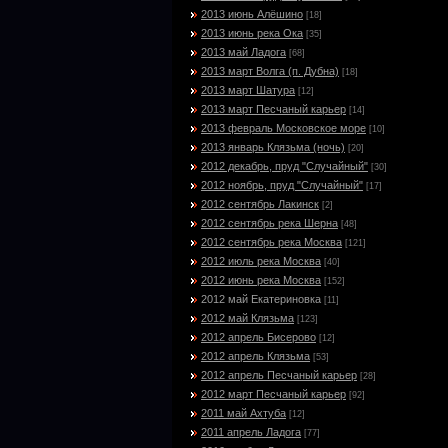
2013 июнь Алёшино
[18]
2013 июнь река Ока
[35]
2013 май Ладога
[68]
2013 март Волга (п. Дубна)
[18]
2013 март Шатура
[12]
2013 март Песчаный карьер
[14]
2013 февраль Московское море
[10]
2013 январь Клязьма (ночь)
[20]
2012 декабрь, пруд "Случайный"
[30]
2012 ноябрь, пруд "Случайный"
[17]
2012 сентябрь Лакинск
[2]
2012 сентябрь река Шерна
[48]
2012 сентябрь река Москва
[121]
2012 июль река Москва
[40]
2012 июнь река Москва
[152]
2012 май Екатериновка
[11]
2012 май Клязьма
[123]
2012 апрель Бисерово
[12]
2012 апрель Клязьма
[53]
2012 апрель Песчаный карьер
[28]
2012 март Песчаный карьер
[92]
2011 май Ахтуба
[12]
2011 апрель Ладога
[77]