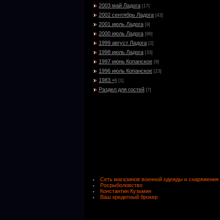
2003 май Ладога
[17]
2002 сентябрь Ладога
[43]
2001 июль Ладога
[9]
2000 июль Ладога
[96]
1999 август Ладога
[2]
1998 июль Ладога
[33]
1997 июнь Копанское
[9]
1996 июль Копанское
[23]
1983 =)
[1]
Раздел для гостей
[7]
Сеть магазинов военной одежды и снаряжения
Росрыболовство
Константин Кузьмин
Ваш кредитный брокер