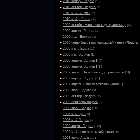
2010 ноябрь Ладога
[23]
2010 октябрь Ладога
[31]
2010 май Ахтуба
[29]
2010 май р.Паша
[37]
2009 октябрь Нарвское водохранилище
[44]
2009 апрель Ладога
[39]
2009 март Волхов
[16]
2008 сентябрь старо ладожский канал - Ладога
[
2008 май Ладога
[22]
2008 май Волхов
[11]
2008 апрель Волхов II
[9]
2008 апрель Волхов I
[15]
2007 август Нарвское водохранилище
[18]
2007 апрель Ладога
[11]
2007 апрель ново ладожский канал
[8]
2006 июль Ладога
[31]
2005 октябрь Ладога
[35]
2005 сентябрь Ладога
[84]
2005 июль Ладога
[145]
2005 май Луга
[6]
2005 май Ладога
[4]
2004 август Ладога
[146]
2004 май ново ладожский канал
[15]
2003 июль Ладога
[71]