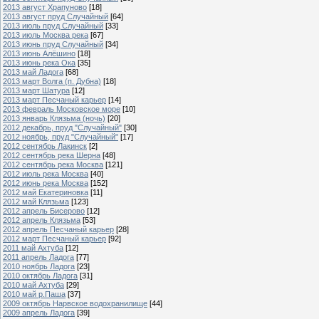
2013 август Храпуново
[18]
2013 август пруд Случайный
[64]
2013 июль пруд Случайный
[33]
2013 июль Москва река
[67]
2013 июнь пруд Случайный
[34]
2013 июнь Алёшино
[18]
2013 июнь река Ока
[35]
2013 май Ладога
[68]
2013 март Волга (п. Дубна)
[18]
2013 март Шатура
[12]
2013 март Песчаный карьер
[14]
2013 февраль Московское море
[10]
2013 январь Клязьма (ночь)
[20]
2012 декабрь, пруд "Случайный"
[30]
2012 ноябрь, пруд "Случайный"
[17]
2012 сентябрь Лакинск
[2]
2012 сентябрь река Шерна
[48]
2012 сентябрь река Москва
[121]
2012 июль река Москва
[40]
2012 июнь река Москва
[152]
2012 май Екатериновка
[11]
2012 май Клязьма
[123]
2012 апрель Бисерово
[12]
2012 апрель Клязьма
[53]
2012 апрель Песчаный карьер
[28]
2012 март Песчаный карьер
[92]
2011 май Ахтуба
[12]
2011 апрель Ладога
[77]
2010 ноябрь Ладога
[23]
2010 октябрь Ладога
[31]
2010 май Ахтуба
[29]
2010 май р.Паша
[37]
2009 октябрь Нарвское водохранилище
[44]
2009 апрель Ладога
[39]