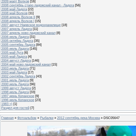
2009 март Волхов
[16]
2008 сентябрь старо ладожский канал - Ладога
[56]
2008 май Ладога
[22]
2008 май Волхов
[11]
2008 апрель Волхов II
[9]
2008 апрель Волхов I
[15]
2007 август Нарвское водохранилище
[18]
2007 апрель Ладога
[11]
2007 апрель ново ладожский канал
[8]
2006 июль Ладога
[31]
2005 октябрь Ладога
[35]
2005 сентябрь Ладога
[84]
2005 июль Ладога
[145]
2005 май Луга
[6]
2005 май Ладога
[4]
2004 август Ладога
[146]
2004 май ново ладожский канал
[15]
2003 июль Ладога
[71]
2003 май Ладога
[17]
2002 сентябрь Ладога
[43]
2001 июль Ладога
[9]
2000 июль Ладога
[96]
1999 август Ладога
[2]
1998 июль Ладога
[33]
1997 июнь Копанское
[9]
1996 июль Копанское
[23]
1983 =)
[1]
Раздел для гостей
[7]
Главная
»
Фотоальбом
»
Рыбалки
»
2012 сентябрь река Москва
» DSC05647