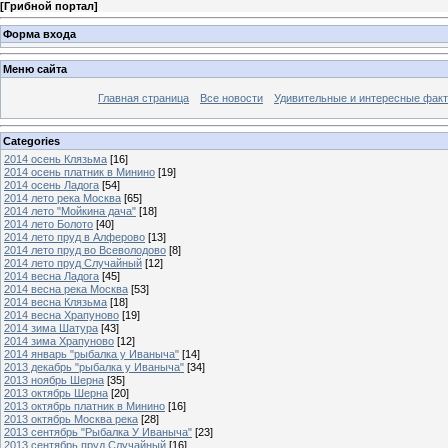
[
Грибной портал
]
Форма входа
Меню сайта
Главная страница
Все новости
Удивительные и интересные фак
Categories
2014 осень Клязьма
[16]
2014 осень платник в Минино
[19]
2014 осень Ладога
[54]
2014 лето река Москва
[65]
2014 лето "Мойкина дача"
[18]
2014 лето Болото
[40]
2014 лето пруд в Алферово
[13]
2014 лето пруд во Всеволодово
[8]
2014 лето пруд Случайный
[12]
2014 весна Ладога
[45]
2014 весна река Москва
[53]
2014 весна Клязьма
[18]
2014 весна Храпуново
[19]
2014 зима Шатура
[43]
2014 зима Храпуново
[12]
2014 январь "рыбалка у Иваныча"
[14]
2013 декабрь "рыбалка у Иваныча"
[34]
2013 ноябрь Шерна
[35]
2013 октябрь Шерна
[20]
2013 октябрь платник в Минино
[16]
2013 октябрь Москва река
[28]
2013 сентябрь "Рыбалка У Иваныча"
[23]
2013 сентябрь пруд Случайный
[16]