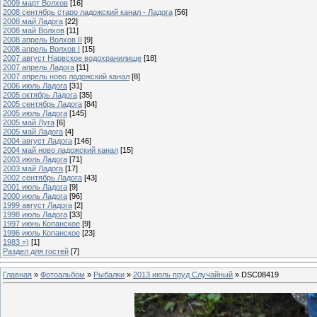
2009 март Волхов
[16]
2008 сентябрь старо ладожский канал - Ладога
[56]
2008 май Ладога
[22]
2008 май Волхов
[11]
2008 апрель Волхов II
[9]
2008 апрель Волхов I
[15]
2007 август Нарвское водохранилище
[18]
2007 апрель Ладога
[11]
2007 апрель ново ладожский канал
[8]
2006 июль Ладога
[31]
2005 октябрь Ладога
[35]
2005 сентябрь Ладога
[84]
2005 июль Ладога
[145]
2005 май Луга
[6]
2005 май Ладога
[4]
2004 август Ладога
[146]
2004 май ново ладожский канал
[15]
2003 июль Ладога
[71]
2003 май Ладога
[17]
2002 сентябрь Ладога
[43]
2001 июль Ладога
[9]
2000 июль Ладога
[96]
1999 август Ладога
[2]
1998 июль Ладога
[33]
1997 июнь Копанское
[9]
1996 июль Копанское
[23]
1983 =)
[1]
Раздел для гостей
[7]
Главная
»
Фотоальбом
»
Рыбалки
»
2013 июль пруд Случайный
» DSC08419