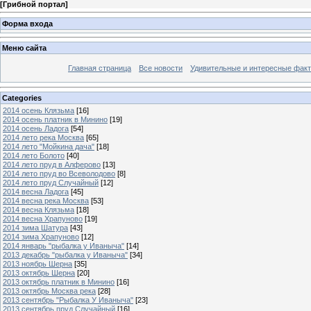
[
Грибной портал
]
Форма входа
Меню сайта
Главная страница
Все новости
Удивительные и интересные фак
Categories
2014 осень Клязьма
[16]
2014 осень платник в Минино
[19]
2014 осень Ладога
[54]
2014 лето река Москва
[65]
2014 лето "Мойкина дача"
[18]
2014 лето Болото
[40]
2014 лето пруд в Алферово
[13]
2014 лето пруд во Всеволодово
[8]
2014 лето пруд Случайный
[12]
2014 весна Ладога
[45]
2014 весна река Москва
[53]
2014 весна Клязьма
[18]
2014 весна Храпуново
[19]
2014 зима Шатура
[43]
2014 зима Храпуново
[12]
2014 январь "рыбалка у Иваныча"
[14]
2013 декабрь "рыбалка у Иваныча"
[34]
2013 ноябрь Шерна
[35]
2013 октябрь Шерна
[20]
2013 октябрь платник в Минино
[16]
2013 октябрь Москва река
[28]
2013 сентябрь "Рыбалка У Иваныча"
[23]
2013 сентябрь пруд Случайный
[16]