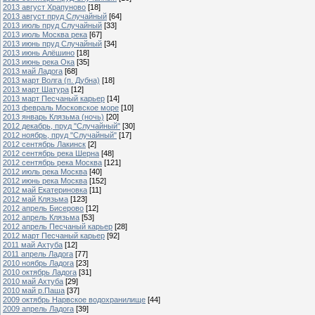
2013 август Храпуново
[18]
2013 август пруд Случайный
[64]
2013 июль пруд Случайный
[33]
2013 июль Москва река
[67]
2013 июнь пруд Случайный
[34]
2013 июнь Алёшино
[18]
2013 июнь река Ока
[35]
2013 май Ладога
[68]
2013 март Волга (п. Дубна)
[18]
2013 март Шатура
[12]
2013 март Песчаный карьер
[14]
2013 февраль Московское море
[10]
2013 январь Клязьма (ночь)
[20]
2012 декабрь, пруд "Случайный"
[30]
2012 ноябрь, пруд "Случайный"
[17]
2012 сентябрь Лакинск
[2]
2012 сентябрь река Шерна
[48]
2012 сентябрь река Москва
[121]
2012 июль река Москва
[40]
2012 июнь река Москва
[152]
2012 май Екатериновка
[11]
2012 май Клязьма
[123]
2012 апрель Бисерово
[12]
2012 апрель Клязьма
[53]
2012 апрель Песчаный карьер
[28]
2012 март Песчаный карьер
[92]
2011 май Ахтуба
[12]
2011 апрель Ладога
[77]
2010 ноябрь Ладога
[23]
2010 октябрь Ладога
[31]
2010 май Ахтуба
[29]
2010 май р.Паша
[37]
2009 октябрь Нарвское водохранилище
[44]
2009 апрель Ладога
[39]