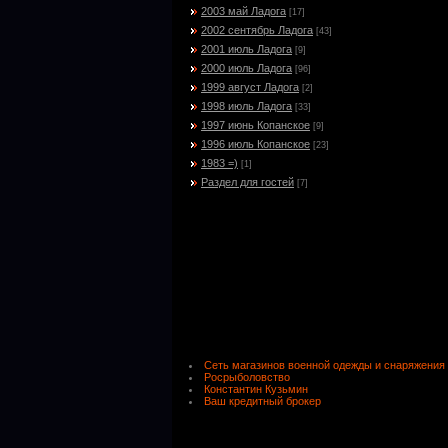
2003 май Ладога
[17]
2002 сентябрь Ладога
[43]
2001 июль Ладога
[9]
2000 июль Ладога
[96]
1999 август Ладога
[2]
1998 июль Ладога
[33]
1997 июнь Копанское
[9]
1996 июль Копанское
[23]
1983 =)
[1]
Раздел для гостей
[7]
Сеть магазинов военной одежды и снаряжения
Росрыболовство
Константин Кузьмин
Ваш кредитный брокер