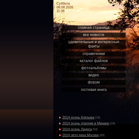
Суббота
08.08.2026
11:38
главная страница
все новости
удивительные и интересные
факты
справочники
каталог файлов
фотоальбомы
видео
форум
гостевая книга
2014 осень Клязьма
[16]
2014 осень платник в Минино
[19]
2014 осень Ладога
[54]
2014 лето река Москва
[65]