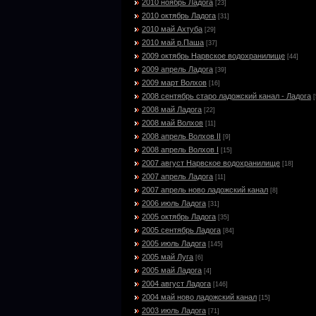
2010 ноябрь Ладога
[23]
2010 октябрь Ладога
[31]
2010 май Ахтуба
[29]
2010 май р.Паша
[37]
2009 октябрь Нарвское водохранилище
[44]
2009 апрель Ладога
[39]
2009 март Волхов
[16]
2008 сентябрь старо ладожский канал - Ладога
[
2008 май Ладога
[22]
2008 май Волхов
[11]
2008 апрель Волхов II
[9]
2008 апрель Волхов I
[15]
2007 август Нарвское водохранилище
[18]
2007 апрель Ладога
[11]
2007 апрель ново ладожский канал
[8]
2006 июль Ладога
[31]
2005 октябрь Ладога
[35]
2005 сентябрь Ладога
[84]
2005 июль Ладога
[145]
2005 май Луга
[6]
2005 май Ладога
[4]
2004 август Ладога
[146]
2004 май ново ладожский канал
[15]
2003 июль Ладога
[71]