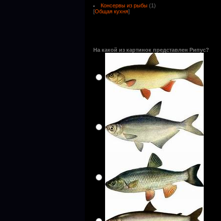
Консервы из рыбы
(1)
[
Общая кухня
]
На какой из картинок представлен Рипус?