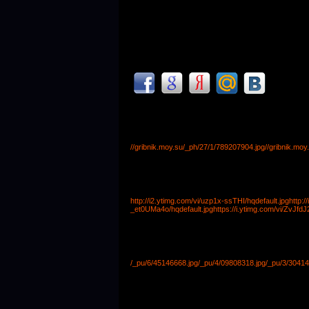
//gribnik.moy.su/_ph/27/1/789207904.jpg
//gribnik.mo
http://i2.ytimg.com/vi/uzp1x-ssTHI/hqdefault.jpg
http:
_et0UMa4o/hqdefault.jpg
https://i.ytimg.com/vi/ZvJfd
/_pu/6/45146668.jpg
/_pu/4/09808318.jpg
/_pu/3/30414