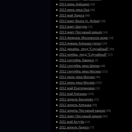
2013 июнь Алёшино
[18]
2013 июнь река Ока
[35]
2013 май Ладога
[68]
2013 март Волга (п. Дубна)
[18]
2013 март Шатура
[12]
2013 март Песчаный карьер
[14]
2013 февраль Московское море
[10]
2013 январь Клязьма (ночь)
[20]
2012 декабрь, пруд "Случайный"
[30]
2012 ноябрь, пруд "Случайный"
[17]
2012 сентябрь Лакинск
[2]
2012 сентябрь река Шерна
[48]
2012 сентябрь река Москва
[121]
2012 июль река Москва
[40]
2012 июнь река Москва
[152]
2012 май Екатериновка
[11]
2012 май Клязьма
[123]
2012 апрель Бисерово
[12]
2012 апрель Клязьма
[53]
2012 апрель Песчаный карьер
[28]
2012 март Песчаный карьер
[92]
2011 май Ахтуба
[12]
2011 апрель Ладога
[77]