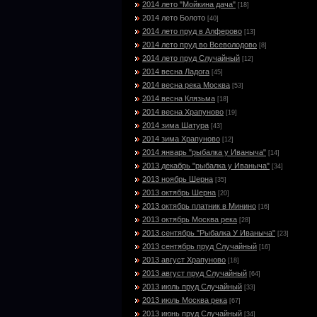
2014 лето "Мойкина дача"
[18]
2014 лето Болото
[40]
2014 лето пруд в Алферово
[13]
2014 лето пруд во Всеволодово
[8]
2014 лето пруд Случайный
[12]
2014 весна Ладога
[45]
2014 весна река Москва
[53]
2014 весна Клязьма
[18]
2014 весна Храпуново
[19]
2014 зима Шатура
[43]
2014 зима Храпуново
[12]
2014 январь "рыбалка у Иваныча"
[14]
2013 декабрь "рыбалка у Иваныча"
[34]
2013 ноябрь Шерна
[35]
2013 октябрь Шерна
[20]
2013 октябрь платник в Минино
[16]
2013 октябрь Москва река
[28]
2013 сентябрь "Рыбалка У Иваныча"
[23]
2013 сентябрь пруд Случайный
[16]
2013 август Храпуново
[18]
2013 август пруд Случайный
[64]
2013 июль пруд Случайный
[33]
2013 июль Москва река
[67]
2013 июнь пруд Случайный
[34]