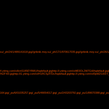
y.su/_ph/24/1/489141618.jpg
//gribnik.moy.su/_ph/17/1/970617035.jpg
//gribnik.moy.su/_ph/26/
//i4.ytimg.com/vi/kmS185EY8WU/hqdefault.jpg
http://i.ytimg.com/vi/tlE0OL2W7GA/hqdefault.jpg
J2N2F4/0.jpg
http://i1.ytimg.com/vi/H1RC5jJf7Dc/hqdefault.jpg
http://i.ytimg.com/vi/0pWZGEEY_
164.jpg
/_pu/6/01035257.jpg
/_pu/5/49054017.jpg
/_pu/2/43203792.jpg
/_pu/1/89070388.jpg
/_pu