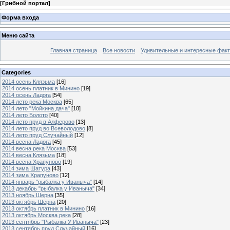
[
Грибной портал
]
Форма входа
Меню сайта
Главная страница
Все новости
Удивительные и интересные фак
Categories
2014 осень Клязьма
[16]
2014 осень платник в Минино
[19]
2014 осень Ладога
[54]
2014 лето река Москва
[65]
2014 лето "Мойкина дача"
[18]
2014 лето Болото
[40]
2014 лето пруд в Алферово
[13]
2014 лето пруд во Всеволодово
[8]
2014 лето пруд Случайный
[12]
2014 весна Ладога
[45]
2014 весна река Москва
[53]
2014 весна Клязьма
[18]
2014 весна Храпуново
[19]
2014 зима Шатура
[43]
2014 зима Храпуново
[12]
2014 январь "рыбалка у Иваныча"
[14]
2013 декабрь "рыбалка у Иваныча"
[34]
2013 ноябрь Шерна
[35]
2013 октябрь Шерна
[20]
2013 октябрь платник в Минино
[16]
2013 октябрь Москва река
[28]
2013 сентябрь "Рыбалка У Иваныча"
[23]
2013 сентябрь пруд Случайный
[16]