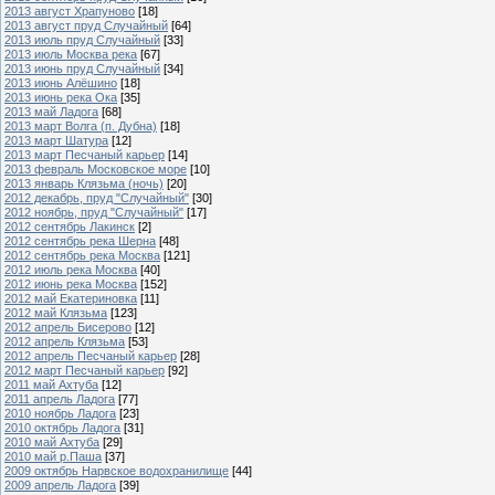
2013 август Храпуново
[18]
2013 август пруд Случайный
[64]
2013 июль пруд Случайный
[33]
2013 июль Москва река
[67]
2013 июнь пруд Случайный
[34]
2013 июнь Алёшино
[18]
2013 июнь река Ока
[35]
2013 май Ладога
[68]
2013 март Волга (п. Дубна)
[18]
2013 март Шатура
[12]
2013 март Песчаный карьер
[14]
2013 февраль Московское море
[10]
2013 январь Клязьма (ночь)
[20]
2012 декабрь, пруд "Случайный"
[30]
2012 ноябрь, пруд "Случайный"
[17]
2012 сентябрь Лакинск
[2]
2012 сентябрь река Шерна
[48]
2012 сентябрь река Москва
[121]
2012 июль река Москва
[40]
2012 июнь река Москва
[152]
2012 май Екатериновка
[11]
2012 май Клязьма
[123]
2012 апрель Бисерово
[12]
2012 апрель Клязьма
[53]
2012 апрель Песчаный карьер
[28]
2012 март Песчаный карьер
[92]
2011 май Ахтуба
[12]
2011 апрель Ладога
[77]
2010 ноябрь Ладога
[23]
2010 октябрь Ладога
[31]
2010 май Ахтуба
[29]
2010 май р.Паша
[37]
2009 октябрь Нарвское водохранилище
[44]
2009 апрель Ладога
[39]