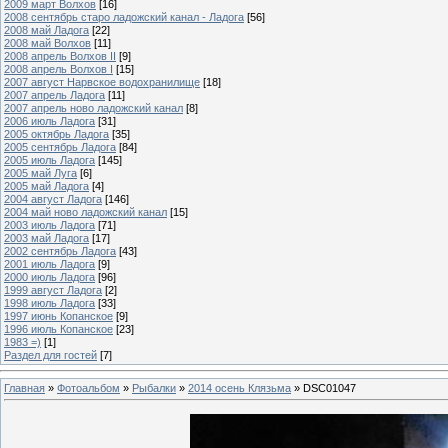
2009 март Волхов
[16]
2008 сентябрь старо ладожский канал - Ладога
[56]
2008 май Ладога
[22]
2008 май Волхов
[11]
2008 апрель Волхов II
[9]
2008 апрель Волхов I
[15]
2007 август Нарвское водохранилище
[18]
2007 апрель Ладога
[11]
2007 апрель ново ладожский канал
[8]
2006 июль Ладога
[31]
2005 октябрь Ладога
[35]
2005 сентябрь Ладога
[84]
2005 июль Ладога
[145]
2005 май Луга
[6]
2005 май Ладога
[4]
2004 август Ладога
[146]
2004 май ново ладожский канал
[15]
2003 июль Ладога
[71]
2003 май Ладога
[17]
2002 сентябрь Ладога
[43]
2001 июль Ладога
[9]
2000 июль Ладога
[96]
1999 август Ладога
[2]
1998 июль Ладога
[33]
1997 июнь Копанское
[9]
1996 июль Копанское
[23]
1983 =)
[1]
Раздел для гостей
[7]
Главная
»
Фотоальбом
»
Рыбалки
»
2014 осень Клязьма
» DSC01047