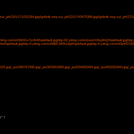
y.su/_ph/23/1/171031264.jpg
//gribnik.moy.su/_ph/22/1/743475389.jpg
//gribnik.moy.su/_ph/27/
i.ytimg.com/vi/S6HGs7sr8r8/hqdefault.jpg
http://i2.ytimg.com/vi/uosHJ6vj4hQ/hqdefault.jpg
http
Hw/hqdefault.jpg
http://i.ytimg.com/vi/Mj9CNRKu4gI/hqdefault.jpg
http://i.ytimg.com/vi/0pWZGE
325.jpg
/_pu/3/80767495.jpg
/_pu/3/53652865.jpg
/_pu/5/04050494.jpg
/_pu/4/52002843.jpg
/_pu
" ?