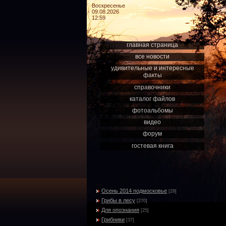
Воскресенье
09.08.2026
12:59
главная страница
все новости
удивительные и интересные
факты
справочники
каталог файлов
фотоальбомы
видео
форум
гостевая книга
Осень 2014 подмосковье
[29]
Грибы в лесу
[270]
Для опознания
[25]
Грибники
[37]