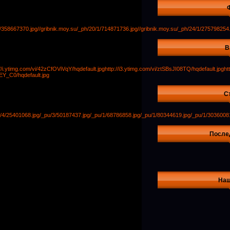
1/358667370.jpg
//gribnik.moy.su/_ph/20/1/714871736.jpg
//gribnik.moy.su/_ph/24/1/275798254.
В
://i.ytimg.com/vi/42zCfOViVqY/hqdefault.jpg
http://i3.ytimg.com/vi/ztSBsJI08TQ/hqdefault.jpg
ht
EY_C0/hqdefault.jpg
С
/4/25401068.jpg
/_pu/3/50187437.jpg
/_pu/1/68786858.jpg
/_pu/1/80344619.jpg
/_pu/1/3036008
После
Наш