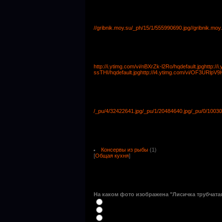
//gribnik.moy.su/_ph/15/1/555990690.jpg
//gribnik.mo
http://i.ytimg.com/vi/nBXrZk-l2Ro/hqdefault.jpg
http://
ssTHI/hqdefault.jpg
http://i4.ytimg.com/vi/OF3URlpV9
/_pu/4/32422641.jpg
/_pu/1/20484640.jpg
/_pu/0/10030
Консервы из рыбы
(1)
[
Общая кухня
]
На каком фото изображена "Лисичка трубчатая