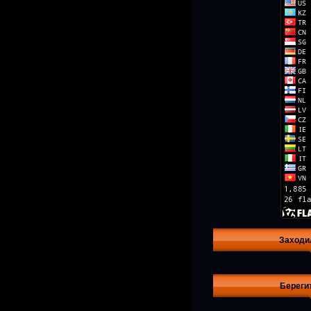
Заходи
Береги