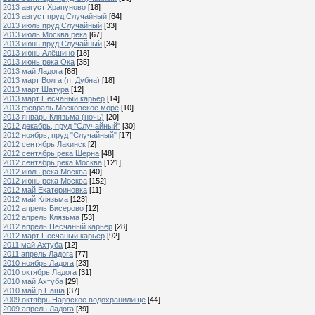
2013 август Храпуново
[18]
2013 август пруд Случайный
[64]
2013 июль пруд Случайный
[33]
2013 июль Москва река
[67]
2013 июнь пруд Случайный
[34]
2013 июнь Алёшино
[18]
2013 июнь река Ока
[35]
2013 май Ладога
[68]
2013 март Волга (п. Дубна)
[18]
2013 март Шатура
[12]
2013 март Песчаный карьер
[14]
2013 февраль Московское море
[10]
2013 январь Клязьма (ночь)
[20]
2012 декабрь, пруд "Случайный"
[30]
2012 ноябрь, пруд "Случайный"
[17]
2012 сентябрь Лакинск
[2]
2012 сентябрь река Шерна
[48]
2012 сентябрь река Москва
[121]
2012 июль река Москва
[40]
2012 июнь река Москва
[152]
2012 май Екатериновка
[11]
2012 май Клязьма
[123]
2012 апрель Бисерово
[12]
2012 апрель Клязьма
[53]
2012 апрель Песчаный карьер
[28]
2012 март Песчаный карьер
[92]
2011 май Ахтуба
[12]
2011 апрель Ладога
[77]
2010 ноябрь Ладога
[23]
2010 октябрь Ладога
[31]
2010 май Ахтуба
[29]
2010 май р.Паша
[37]
2009 октябрь Нарвское водохранилище
[44]
2009 апрель Ладога
[39]