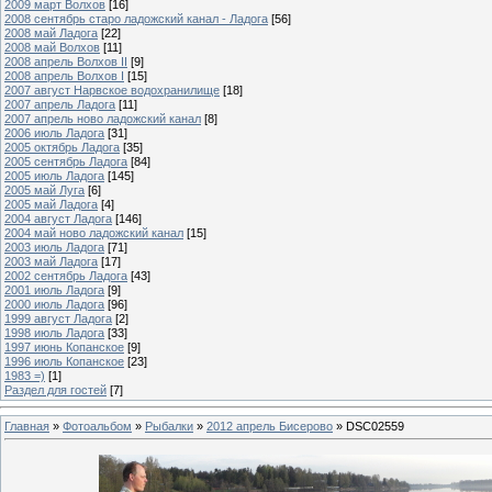
2009 март Волхов
[16]
2008 сентябрь старо ладожский канал - Ладога
[56]
2008 май Ладога
[22]
2008 май Волхов
[11]
2008 апрель Волхов II
[9]
2008 апрель Волхов I
[15]
2007 август Нарвское водохранилище
[18]
2007 апрель Ладога
[11]
2007 апрель ново ладожский канал
[8]
2006 июль Ладога
[31]
2005 октябрь Ладога
[35]
2005 сентябрь Ладога
[84]
2005 июль Ладога
[145]
2005 май Луга
[6]
2005 май Ладога
[4]
2004 август Ладога
[146]
2004 май ново ладожский канал
[15]
2003 июль Ладога
[71]
2003 май Ладога
[17]
2002 сентябрь Ладога
[43]
2001 июль Ладога
[9]
2000 июль Ладога
[96]
1999 август Ладога
[2]
1998 июль Ладога
[33]
1997 июнь Копанское
[9]
1996 июль Копанское
[23]
1983 =)
[1]
Раздел для гостей
[7]
Главная
»
Фотоальбом
»
Рыбалки
»
2012 апрель Бисерово
» DSC02559