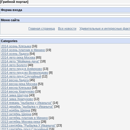
[
Грибной портал
]
Форма входа
Меню сайта
Главная страница
Все новости
Удивительные и интересные фак
Categories
2014 осень Клязьма
[16]
2014 осень платник в Минино
[19]
2014 осень Ладога
[54]
2014 лето река Москва
[65]
2014 лето "Мойкина дача"
[18]
2014 лето Болото
[40]
2014 лето пруд в Алферово
[13]
2014 лето пруд во Всеволодово
[8]
2014 лето пруд Случайный
[12]
2014 весна Ладога
[45]
2014 весна река Москва
[53]
2014 весна Клязьма
[18]
2014 весна Храпуново
[19]
2014 зима Шатура
[43]
2014 зима Храпуново
[12]
2014 январь "рыбалка у Иваныча"
[14]
2013 декабрь "рыбалка у Иваныча"
[34]
2013 ноябрь Шерна
[35]
2013 октябрь Шерна
[20]
2013 октябрь платник в Минино
[16]
2013 октябрь Москва река
[28]
2013 сентябрь "Рыбалка У Иваныча"
[23]
2013 сентябрь пруд Случайный
[16]