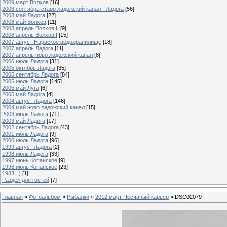
2009 март Волхов
[16]
2008 сентябрь старо ладожский канал - Ладога
[56]
2008 май Ладога
[22]
2008 май Волхов
[11]
2008 апрель Волхов II
[9]
2008 апрель Волхов I
[15]
2007 август Нарвское водохранилище
[18]
2007 апрель Ладога
[11]
2007 апрель ново ладожский канал
[8]
2006 июль Ладога
[31]
2005 октябрь Ладога
[35]
2005 сентябрь Ладога
[84]
2005 июль Ладога
[145]
2005 май Луга
[6]
2005 май Ладога
[4]
2004 август Ладога
[146]
2004 май ново ладожский канал
[15]
2003 июль Ладога
[71]
2003 май Ладога
[17]
2002 сентябрь Ладога
[43]
2001 июль Ладога
[9]
2000 июль Ладога
[96]
1999 август Ладога
[2]
1998 июль Ладога
[33]
1997 июнь Копанское
[9]
1996 июль Копанское
[23]
1983 =)
[1]
Раздел для гостей
[7]
Главная
»
Фотоальбом
»
Рыбалки
»
2012 март Песчаный карьер
» DSC02079