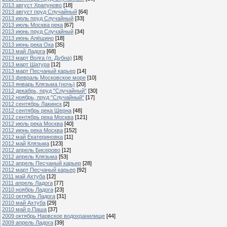
2013 август Храпуново
[18]
2013 август пруд Случайный
[64]
2013 июль пруд Случайный
[33]
2013 июль Москва река
[67]
2013 июнь пруд Случайный
[34]
2013 июнь Алёшино
[18]
2013 июнь река Ока
[35]
2013 май Ладога
[68]
2013 март Волга (п. Дубна)
[18]
2013 март Шатура
[12]
2013 март Песчаный карьер
[14]
2013 февраль Московское море
[10]
2013 январь Клязьма (ночь)
[20]
2012 декабрь, пруд "Случайный"
[30]
2012 ноябрь, пруд "Случайный"
[17]
2012 сентябрь Лакинск
[2]
2012 сентябрь река Шерна
[48]
2012 сентябрь река Москва
[121]
2012 июль река Москва
[40]
2012 июнь река Москва
[152]
2012 май Екатериновка
[11]
2012 май Клязьма
[123]
2012 апрель Бисерово
[12]
2012 апрель Клязьма
[53]
2012 апрель Песчаный карьер
[28]
2012 март Песчаный карьер
[92]
2011 май Ахтуба
[12]
2011 апрель Ладога
[77]
2010 ноябрь Ладога
[23]
2010 октябрь Ладога
[31]
2010 май Ахтуба
[29]
2010 май р.Паша
[37]
2009 октябрь Нарвское водохранилище
[44]
2009 апрель Ладога
[39]