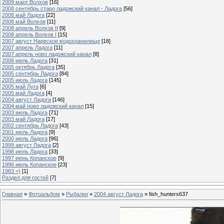
2009 март Волхов
[16]
2008 сентябрь старо ладожский канал - Ладога
[56]
2008 май Ладога
[22]
2008 май Волхов
[11]
2008 апрель Волхов II
[9]
2008 апрель Волхов I
[15]
2007 август Нарвское водохранилище
[18]
2007 апрель Ладога
[11]
2007 апрель ново ладожский канал
[8]
2006 июль Ладога
[31]
2005 октябрь Ладога
[35]
2005 сентябрь Ладога
[84]
2005 июль Ладога
[145]
2005 май Луга
[6]
2005 май Ладога
[4]
2004 август Ладога
[146]
2004 май ново ладожский канал
[15]
2003 июль Ладога
[71]
2003 май Ладога
[17]
2002 сентябрь Ладога
[43]
2001 июль Ладога
[9]
2000 июль Ладога
[96]
1999 август Ладога
[2]
1998 июль Ладога
[33]
1997 июнь Копанское
[9]
1996 июль Копанское
[23]
1983 =)
[1]
Раздел для гостей
[7]
Главная
»
Фотоальбом
»
Рыбалки
»
2004 август Ладога
» fish_hunters637