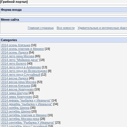
[
Грибной портал
]
Форма входа
Меню сайта
Главная страница
Все новости
Удивительные и интересные фак
Categories
2014 осень Клязьма
[16]
2014 осень платник в Минино
[19]
2014 осень Ладога
[54]
2014 лето река Москва
[65]
2014 лето "Мойкина дача"
[18]
2014 лето Болото
[40]
2014 лето пруд в Алферово
[13]
2014 лето пруд во Всеволодово
[8]
2014 лето пруд Случайный
[12]
2014 весна Ладога
[45]
2014 весна река Москва
[53]
2014 весна Клязьма
[18]
2014 весна Храпуново
[19]
2014 зима Шатура
[43]
2014 зима Храпуново
[12]
2014 январь "рыбалка у Иваныча"
[14]
2013 декабрь "рыбалка у Иваныча"
[34]
2013 ноябрь Шерна
[35]
2013 октябрь Шерна
[20]
2013 октябрь платник в Минино
[16]
2013 октябрь Москва река
[28]
2013 сентябрь "Рыбалка У Иваныча"
[23]
2013 сентябрь пруд Случайный
[16]