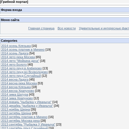
[
Грибной портал
]
Форма входа
Меню сайта
Главная страница
Все новости
Удивительные и интересные фак
Categories
2014 осень Клязьма
[16]
2014 осень платник в Минино
[19]
2014 осень Ладога
[54]
2014 лето река Москва
[65]
2014 лето "Мойкина дача"
[18]
2014 лето Болото
[40]
2014 лето пруд в Алферово
[13]
2014 лето пруд во Всеволодово
[8]
2014 лето пруд Случайный
[12]
2014 весна Ладога
[45]
2014 весна река Москва
[53]
2014 весна Клязьма
[18]
2014 весна Храпуново
[19]
2014 зима Шатура
[43]
2014 зима Храпуново
[12]
2014 январь "рыбалка у Иваныча"
[14]
2013 декабрь "рыбалка у Иваныча"
[34]
2013 ноябрь Шерна
[35]
2013 октябрь Шерна
[20]
2013 октябрь платник в Минино
[16]
2013 октябрь Москва река
[28]
2013 сентябрь "Рыбалка У Иваныча"
[23]
2013 сентябрь пруд Случайный
[16]