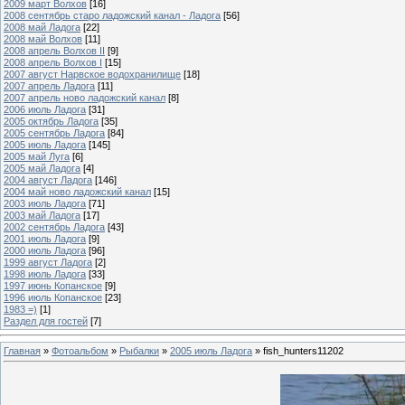
2009 март Волхов
[16]
2008 сентябрь старо ладожский канал - Ладога
[56]
2008 май Ладога
[22]
2008 май Волхов
[11]
2008 апрель Волхов II
[9]
2008 апрель Волхов I
[15]
2007 август Нарвское водохранилище
[18]
2007 апрель Ладога
[11]
2007 апрель ново ладожский канал
[8]
2006 июль Ладога
[31]
2005 октябрь Ладога
[35]
2005 сентябрь Ладога
[84]
2005 июль Ладога
[145]
2005 май Луга
[6]
2005 май Ладога
[4]
2004 август Ладога
[146]
2004 май ново ладожский канал
[15]
2003 июль Ладога
[71]
2003 май Ладога
[17]
2002 сентябрь Ладога
[43]
2001 июль Ладога
[9]
2000 июль Ладога
[96]
1999 август Ладога
[2]
1998 июль Ладога
[33]
1997 июнь Копанское
[9]
1996 июль Копанское
[23]
1983 =)
[1]
Раздел для гостей
[7]
Главная
»
Фотоальбом
»
Рыбалки
»
2005 июль Ладога
» fish_hunters11202