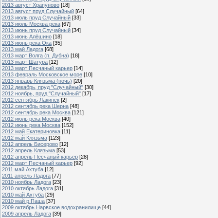
2013 август Храпуново
[18]
2013 август пруд Случайный
[64]
2013 июль пруд Случайный
[33]
2013 июль Москва река
[67]
2013 июнь пруд Случайный
[34]
2013 июнь Алёшино
[18]
2013 июнь река Ока
[35]
2013 май Ладога
[68]
2013 март Волга (п. Дубна)
[18]
2013 март Шатура
[12]
2013 март Песчаный карьер
[14]
2013 февраль Московское море
[10]
2013 январь Клязьма (ночь)
[20]
2012 декабрь, пруд "Случайный"
[30]
2012 ноябрь, пруд "Случайный"
[17]
2012 сентябрь Лакинск
[2]
2012 сентябрь река Шерна
[48]
2012 сентябрь река Москва
[121]
2012 июль река Москва
[40]
2012 июнь река Москва
[152]
2012 май Екатериновка
[11]
2012 май Клязьма
[123]
2012 апрель Бисерово
[12]
2012 апрель Клязьма
[53]
2012 апрель Песчаный карьер
[28]
2012 март Песчаный карьер
[92]
2011 май Ахтуба
[12]
2011 апрель Ладога
[77]
2010 ноябрь Ладога
[23]
2010 октябрь Ладога
[31]
2010 май Ахтуба
[29]
2010 май р.Паша
[37]
2009 октябрь Нарвское водохранилище
[44]
2009 апрель Ладога
[39]