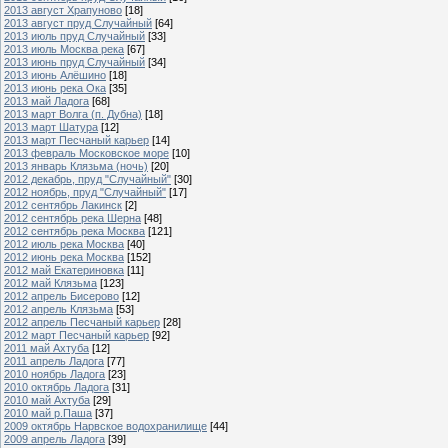
2013 август Храпуново
[18]
2013 август пруд Случайный
[64]
2013 июль пруд Случайный
[33]
2013 июль Москва река
[67]
2013 июнь пруд Случайный
[34]
2013 июнь Алёшино
[18]
2013 июнь река Ока
[35]
2013 май Ладога
[68]
2013 март Волга (п. Дубна)
[18]
2013 март Шатура
[12]
2013 март Песчаный карьер
[14]
2013 февраль Московское море
[10]
2013 январь Клязьма (ночь)
[20]
2012 декабрь, пруд "Случайный"
[30]
2012 ноябрь, пруд "Случайный"
[17]
2012 сентябрь Лакинск
[2]
2012 сентябрь река Шерна
[48]
2012 сентябрь река Москва
[121]
2012 июль река Москва
[40]
2012 июнь река Москва
[152]
2012 май Екатериновка
[11]
2012 май Клязьма
[123]
2012 апрель Бисерово
[12]
2012 апрель Клязьма
[53]
2012 апрель Песчаный карьер
[28]
2012 март Песчаный карьер
[92]
2011 май Ахтуба
[12]
2011 апрель Ладога
[77]
2010 ноябрь Ладога
[23]
2010 октябрь Ладога
[31]
2010 май Ахтуба
[29]
2010 май р.Паша
[37]
2009 октябрь Нарвское водохранилище
[44]
2009 апрель Ладога
[39]