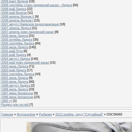
2009 март Волхов
[16]
2008 сентябрь старо ладожский канал - Ладога
[56]
2008 май Ладога
[22]
2008 май Волхов
[11]
2008 апрель Волхов II
[9]
2008 апрель Волхов I
[15]
2007 август Нарвское водохранилище
[18]
2007 апрель Ладога
[11]
2007 апрель ново ладожский канал
[8]
2006 июль Ладога
[31]
2005 октябрь Ладога
[35]
2005 сентябрь Ладога
[84]
2005 июль Ладога
[145]
2005 май Луга
[6]
2005 май Ладога
[4]
2004 август Ладога
[146]
2004 май ново ладожский канал
[15]
2003 июль Ладога
[71]
2003 май Ладога
[17]
2002 сентябрь Ладога
[43]
2001 июль Ладога
[9]
2000 июль Ладога
[96]
1999 август Ладога
[2]
1998 июль Ладога
[33]
1997 июнь Копанское
[9]
1996 июль Копанское
[23]
1983 =)
[1]
Раздел для гостей
[7]
Главная
»
Фотоальбом
»
Рыбалки
»
2012 ноябрь, пруд "Случайный"
» DSC06065