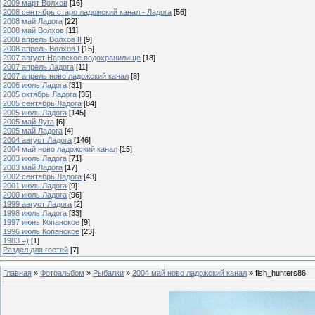
2009 март Волхов
[16]
2008 сентябрь старо ладожский канал - Ладога
[56]
2008 май Ладога
[22]
2008 май Волхов
[11]
2008 апрель Волхов II
[9]
2008 апрель Волхов I
[15]
2007 август Нарвское водохранилище
[18]
2007 апрель Ладога
[11]
2007 апрель ново ладожский канал
[8]
2006 июль Ладога
[31]
2005 октябрь Ладога
[35]
2005 сентябрь Ладога
[84]
2005 июль Ладога
[145]
2005 май Луга
[6]
2005 май Ладога
[4]
2004 август Ладога
[146]
2004 май ново ладожский канал
[15]
2003 июль Ладога
[71]
2003 май Ладога
[17]
2002 сентябрь Ладога
[43]
2001 июль Ладога
[9]
2000 июль Ладога
[96]
1999 август Ладога
[2]
1998 июль Ладога
[33]
1997 июнь Копанское
[9]
1996 июль Копанское
[23]
1983 =)
[1]
Раздел для гостей
[7]
Главная
»
Фотоальбом
»
Рыбалки
»
2004 май ново ладожский канал
» fish_hunters86