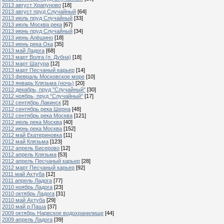
2013 август Храпуново
[18]
2013 август пруд Случайный
[64]
2013 июль пруд Случайный
[33]
2013 июль Москва река
[67]
2013 июнь пруд Случайный
[34]
2013 июнь Алёшино
[18]
2013 июнь река Ока
[35]
2013 май Ладога
[68]
2013 март Волга (п. Дубна)
[18]
2013 март Шатура
[12]
2013 март Песчаный карьер
[14]
2013 февраль Московское море
[10]
2013 январь Клязьма (ночь)
[20]
2012 декабрь, пруд "Случайный"
[30]
2012 ноябрь, пруд "Случайный"
[17]
2012 сентябрь Лакинск
[2]
2012 сентябрь река Шерна
[48]
2012 сентябрь река Москва
[121]
2012 июль река Москва
[40]
2012 июнь река Москва
[152]
2012 май Екатериновка
[11]
2012 май Клязьма
[123]
2012 апрель Бисерово
[12]
2012 апрель Клязьма
[53]
2012 апрель Песчаный карьер
[28]
2012 март Песчаный карьер
[92]
2011 май Ахтуба
[12]
2011 апрель Ладога
[77]
2010 ноябрь Ладога
[23]
2010 октябрь Ладога
[31]
2010 май Ахтуба
[29]
2010 май р.Паша
[37]
2009 октябрь Нарвское водохранилище
[44]
2009 апрель Ладога
[39]