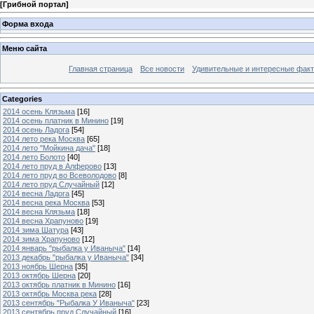
[
Грибной портал
]
Форма входа
Меню сайта
Главная страница
Все новости
Удивительные и интересные фак
Categories
2014 осень Клязьма
[16]
2014 осень платник в Минино
[19]
2014 осень Ладога
[54]
2014 лето река Москва
[65]
2014 лето "Мойкина дача"
[18]
2014 лето Болото
[40]
2014 лето пруд в Алферово
[13]
2014 лето пруд во Всеволодово
[8]
2014 лето пруд Случайный
[12]
2014 весна Ладога
[45]
2014 весна река Москва
[53]
2014 весна Клязьма
[18]
2014 весна Храпуново
[19]
2014 зима Шатура
[43]
2014 зима Храпуново
[12]
2014 январь "рыбалка у Иваныча"
[14]
2013 декабрь "рыбалка у Иваныча"
[34]
2013 ноябрь Шерна
[35]
2013 октябрь Шерна
[20]
2013 октябрь платник в Минино
[16]
2013 октябрь Москва река
[28]
2013 сентябрь "Рыбалка У Иваныча"
[23]
2013 сентябрь пруд Случайный
[16]