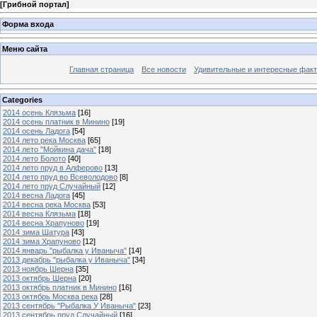
[
Грибной портал
]
Форма входа
Меню сайта
Главная страница
Все новости
Удивительные и интересные фак
Categories
2014 осень Клязьма
[16]
2014 осень платник в Минино
[19]
2014 осень Ладога
[54]
2014 лето река Москва
[65]
2014 лето "Мойкина дача"
[18]
2014 лето Болото
[40]
2014 лето пруд в Алферово
[13]
2014 лето пруд во Всеволодово
[8]
2014 лето пруд Случайный
[12]
2014 весна Ладога
[45]
2014 весна река Москва
[53]
2014 весна Клязьма
[18]
2014 весна Храпуново
[19]
2014 зима Шатура
[43]
2014 зима Храпуново
[12]
2014 январь "рыбалка у Иваныча"
[14]
2013 декабрь "рыбалка у Иваныча"
[34]
2013 ноябрь Шерна
[35]
2013 октябрь Шерна
[20]
2013 октябрь платник в Минино
[16]
2013 октябрь Москва река
[28]
2013 сентябрь "Рыбалка У Иваныча"
[23]
2013 сентябрь пруд Случайный
[16]