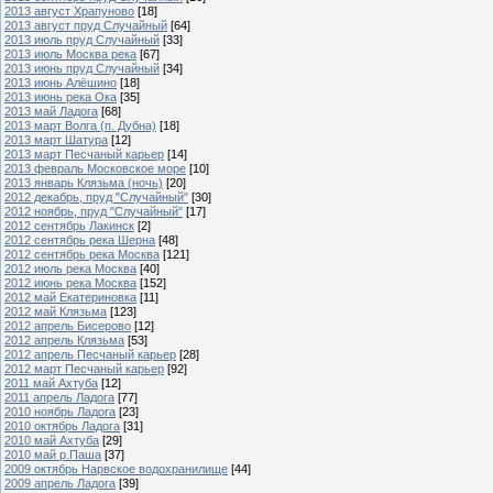
2013 август Храпуново
[18]
2013 август пруд Случайный
[64]
2013 июль пруд Случайный
[33]
2013 июль Москва река
[67]
2013 июнь пруд Случайный
[34]
2013 июнь Алёшино
[18]
2013 июнь река Ока
[35]
2013 май Ладога
[68]
2013 март Волга (п. Дубна)
[18]
2013 март Шатура
[12]
2013 март Песчаный карьер
[14]
2013 февраль Московское море
[10]
2013 январь Клязьма (ночь)
[20]
2012 декабрь, пруд "Случайный"
[30]
2012 ноябрь, пруд "Случайный"
[17]
2012 сентябрь Лакинск
[2]
2012 сентябрь река Шерна
[48]
2012 сентябрь река Москва
[121]
2012 июль река Москва
[40]
2012 июнь река Москва
[152]
2012 май Екатериновка
[11]
2012 май Клязьма
[123]
2012 апрель Бисерово
[12]
2012 апрель Клязьма
[53]
2012 апрель Песчаный карьер
[28]
2012 март Песчаный карьер
[92]
2011 май Ахтуба
[12]
2011 апрель Ладога
[77]
2010 ноябрь Ладога
[23]
2010 октябрь Ладога
[31]
2010 май Ахтуба
[29]
2010 май р.Паша
[37]
2009 октябрь Нарвское водохранилище
[44]
2009 апрель Ладога
[39]