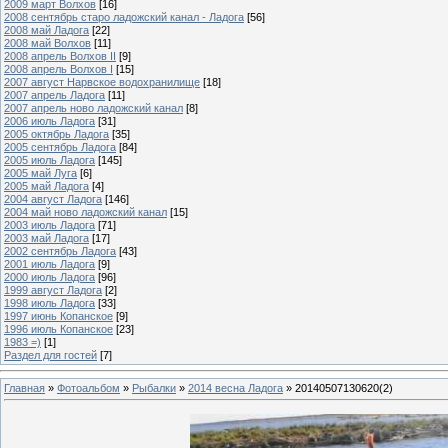
2009 март Волхов
[16]
2008 сентябрь старо ладожский канал - Ладога
[56]
2008 май Ладога
[22]
2008 май Волхов
[11]
2008 апрель Волхов II
[9]
2008 апрель Волхов I
[15]
2007 август Нарвское водохранилище
[18]
2007 апрель Ладога
[11]
2007 апрель ново ладожский канал
[8]
2006 июль Ладога
[31]
2005 октябрь Ладога
[35]
2005 сентябрь Ладога
[84]
2005 июль Ладога
[145]
2005 май Луга
[6]
2005 май Ладога
[4]
2004 август Ладога
[146]
2004 май ново ладожский канал
[15]
2003 июль Ладога
[71]
2003 май Ладога
[17]
2002 сентябрь Ладога
[43]
2001 июль Ладога
[9]
2000 июль Ладога
[96]
1999 август Ладога
[2]
1998 июль Ладога
[33]
1997 июнь Копанское
[9]
1996 июль Копанское
[23]
1983 =)
[1]
Раздел для гостей
[7]
Главная
»
Фотоальбом
»
Рыбалки
»
2014 весна Ладога
» 20140507130620(2)