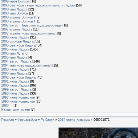
2009 март Волхов
[16]
2008 сентябрь старо ладожский канал - Ладога
[56]
2008 май Ладога
[22]
2008 май Волхов
[11]
2008 апрель Волхов II
[9]
2008 апрель Волхов I
[15]
2007 август Нарвское водохранилище
[18]
2007 апрель Ладога
[11]
2007 апрель ново ладожский канал
[8]
2006 июль Ладога
[31]
2005 октябрь Ладога
[35]
2005 сентябрь Ладога
[84]
2005 июль Ладога
[145]
2005 май Луга
[6]
2005 май Ладога
[4]
2004 август Ладога
[146]
2004 май ново ладожский канал
[15]
2003 июль Ладога
[71]
2003 май Ладога
[17]
2002 сентябрь Ладога
[43]
2001 июль Ладога
[9]
2000 июль Ладога
[96]
1999 август Ладога
[2]
1998 июль Ладога
[33]
1997 июнь Копанское
[9]
1996 июль Копанское
[23]
1983 =)
[1]
Раздел для гостей
[7]
Главная
»
Фотоальбом
»
Рыбалки
»
2014 осень Клязьма
» DSC01071