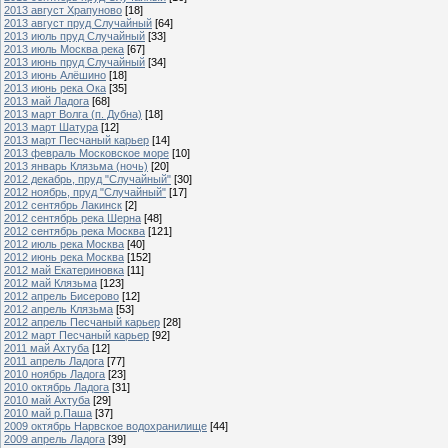
2013 август Храпуново
[18]
2013 август пруд Случайный
[64]
2013 июль пруд Случайный
[33]
2013 июль Москва река
[67]
2013 июнь пруд Случайный
[34]
2013 июнь Алёшино
[18]
2013 июнь река Ока
[35]
2013 май Ладога
[68]
2013 март Волга (п. Дубна)
[18]
2013 март Шатура
[12]
2013 март Песчаный карьер
[14]
2013 февраль Московское море
[10]
2013 январь Клязьма (ночь)
[20]
2012 декабрь, пруд "Случайный"
[30]
2012 ноябрь, пруд "Случайный"
[17]
2012 сентябрь Лакинск
[2]
2012 сентябрь река Шерна
[48]
2012 сентябрь река Москва
[121]
2012 июль река Москва
[40]
2012 июнь река Москва
[152]
2012 май Екатериновка
[11]
2012 май Клязьма
[123]
2012 апрель Бисерово
[12]
2012 апрель Клязьма
[53]
2012 апрель Песчаный карьер
[28]
2012 март Песчаный карьер
[92]
2011 май Ахтуба
[12]
2011 апрель Ладога
[77]
2010 ноябрь Ладога
[23]
2010 октябрь Ладога
[31]
2010 май Ахтуба
[29]
2010 май р.Паша
[37]
2009 октябрь Нарвское водохранилище
[44]
2009 апрель Ладога
[39]