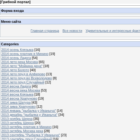
[
Грибной портал
]
Форма входа
Меню сайта
Главная страница
Все новости
Удивительные и интересные фак
Categories
2014 осень Клязьма
[16]
2014 осень платник в Минино
[19]
2014 осень Ладога
[54]
2014 лето река Москва
[65]
2014 лето "Мойкина дача"
[18]
2014 лето Болото
[40]
2014 лето пруд в Алферово
[13]
2014 лето пруд во Всеволодово
[8]
2014 лето пруд Случайный
[12]
2014 весна Ладога
[45]
2014 весна река Москва
[53]
2014 весна Клязьма
[18]
2014 весна Храпуново
[19]
2014 зима Шатура
[43]
2014 зима Храпуново
[12]
2014 январь "рыбалка у Иваныча"
[14]
2013 декабрь "рыбалка у Иваныча"
[34]
2013 ноябрь Шерна
[35]
2013 октябрь Шерна
[20]
2013 октябрь платник в Минино
[16]
2013 октябрь Москва река
[28]
2013 сентябрь "Рыбалка У Иваныча"
[23]
2013 сентябрь пруд Случайный
[16]