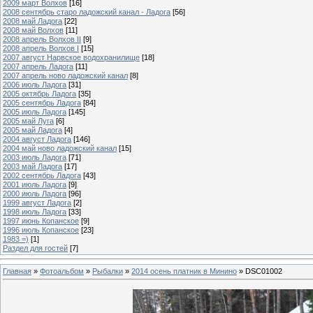
2009 март Волхов
[16]
2008 сентябрь старо ладожский канал - Ладога
[56]
2008 май Ладога
[22]
2008 май Волхов
[11]
2008 апрель Волхов II
[9]
2008 апрель Волхов I
[15]
2007 август Нарвское водохранилище
[18]
2007 апрель Ладога
[11]
2007 апрель ново ладожский канал
[8]
2006 июль Ладога
[31]
2005 октябрь Ладога
[35]
2005 сентябрь Ладога
[84]
2005 июль Ладога
[145]
2005 май Луга
[6]
2005 май Ладога
[4]
2004 август Ладога
[146]
2004 май ново ладожский канал
[15]
2003 июль Ладога
[71]
2003 май Ладога
[17]
2002 сентябрь Ладога
[43]
2001 июль Ладога
[9]
2000 июль Ладога
[96]
1999 август Ладога
[2]
1998 июль Ладога
[33]
1997 июнь Копанское
[9]
1996 июль Копанское
[23]
1983 =)
[1]
Раздел для гостей
[7]
Главная
»
Фотоальбом
»
Рыбалки
»
2014 осень платник в Минино
» DSC01002