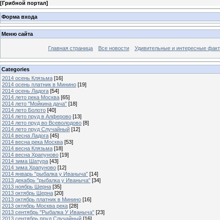
[
Грибной портал
]
Форма входа
Меню сайта
Главная страница
Все новости
Удивительные и интересные фак
Categories
2014 осень Клязьма
[16]
2014 осень платник в Минино
[19]
2014 осень Ладога
[54]
2014 лето река Москва
[65]
2014 лето "Мойкина дача"
[18]
2014 лето Болото
[40]
2014 лето пруд в Алферово
[13]
2014 лето пруд во Всеволодово
[8]
2014 лето пруд Случайный
[12]
2014 весна Ладога
[45]
2014 весна река Москва
[53]
2014 весна Клязьма
[18]
2014 весна Храпуново
[19]
2014 зима Шатура
[43]
2014 зима Храпуново
[12]
2014 январь "рыбалка у Иваныча"
[14]
2013 декабрь "рыбалка у Иваныча"
[34]
2013 ноябрь Шерна
[35]
2013 октябрь Шерна
[20]
2013 октябрь платник в Минино
[16]
2013 октябрь Москва река
[28]
2013 сентябрь "Рыбалка У Иваныча"
[23]
2013 сентябрь пруд Случайный
[16]