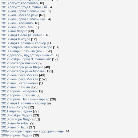
2013 август Храпуново
[18]
2013 август пруд Случайный
[64]
2013 июль пруд Случайный
[33]
2013 июль Москва река
[67]
2013 июнь пруд Случайный
[34]
2013 июнь Алёшино
[18]
2013 июнь река Ока
[35]
2013 май Ладога
[68]
2013 март Волга (п. Дубна)
[18]
2013 март Шатура
[12]
2013 март Песчаный карьер
[14]
2013 февраль Московское море
[10]
2013 январь Клязьма (ночь)
[20]
2012 декабрь, пруд "Случайный"
[30]
2012 ноябрь, пруд "Случайный"
[17]
2012 сентябрь Лакинск
[2]
2012 сентябрь река Шерна
[48]
2012 сентябрь река Москва
[121]
2012 июль река Москва
[40]
2012 июнь река Москва
[152]
2012 май Екатериновка
[11]
2012 май Клязьма
[123]
2012 апрель Бисерово
[12]
2012 апрель Клязьма
[53]
2012 апрель Песчаный карьер
[28]
2012 март Песчаный карьер
[92]
2011 май Ахтуба
[12]
2011 апрель Ладога
[77]
2010 ноябрь Ладога
[23]
2010 октябрь Ладога
[31]
2010 май Ахтуба
[29]
2010 май р.Паша
[37]
2009 октябрь Нарвское водохранилище
[44]
2009 апрель Ладога
[39]