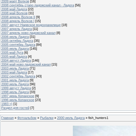
2009 март Волхов
[16]
2008 сентябрь старо ладожский канал - Ладога
[56]
2008 май Ладога
[22]
2008 май Волхов
[11]
2008 апрель Волхов II
[9]
2008 апрель Волхов I
[15]
2007 август Нарвское водохранилище
[18]
2007 апрель Ладога
[11]
2007 апрель ново ладожский канал
[8]
2006 июль Ладога
[31]
2005 октябрь Ладога
[35]
2005 сентябрь Ладога
[84]
2005 июль Ладога
[145]
2005 май Луга
[6]
2005 май Ладога
[4]
2004 август Ладога
[146]
2004 май ново ладожский канал
[15]
2003 июль Ладога
[71]
2003 май Ладога
[17]
2002 сентябрь Ладога
[43]
2001 июль Ладога
[9]
2000 июль Ладога
[96]
1999 август Ладога
[2]
1998 июль Ладога
[33]
1997 июнь Копанское
[9]
1996 июль Копанское
[23]
1983 =)
[1]
Раздел для гостей
[7]
Главная
»
Фотоальбом
»
Рыбалки
»
2000 июль Ладога
» fish_hunters1