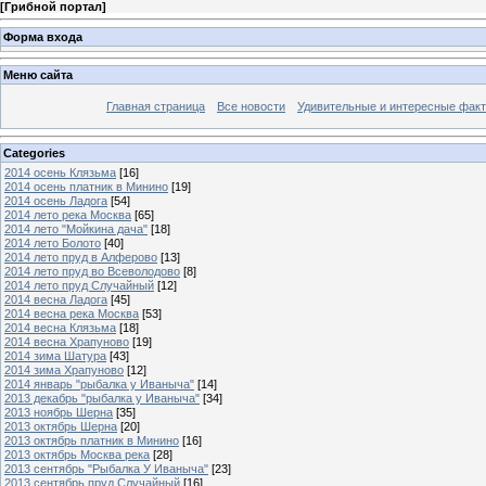
[
Грибной портал
]
Форма входа
Меню сайта
Главная страница
Все новости
Удивительные и интересные фак
Categories
2014 осень Клязьма
[16]
2014 осень платник в Минино
[19]
2014 осень Ладога
[54]
2014 лето река Москва
[65]
2014 лето "Мойкина дача"
[18]
2014 лето Болото
[40]
2014 лето пруд в Алферово
[13]
2014 лето пруд во Всеволодово
[8]
2014 лето пруд Случайный
[12]
2014 весна Ладога
[45]
2014 весна река Москва
[53]
2014 весна Клязьма
[18]
2014 весна Храпуново
[19]
2014 зима Шатура
[43]
2014 зима Храпуново
[12]
2014 январь "рыбалка у Иваныча"
[14]
2013 декабрь "рыбалка у Иваныча"
[34]
2013 ноябрь Шерна
[35]
2013 октябрь Шерна
[20]
2013 октябрь платник в Минино
[16]
2013 октябрь Москва река
[28]
2013 сентябрь "Рыбалка У Иваныча"
[23]
2013 сентябрь пруд Случайный
[16]