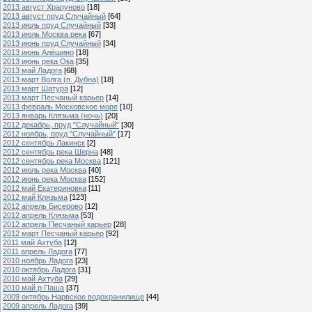
2013 август Храпуново
[18]
2013 август пруд Случайный
[64]
2013 июль пруд Случайный
[33]
2013 июль Москва река
[67]
2013 июнь пруд Случайный
[34]
2013 июнь Алёшино
[18]
2013 июнь река Ока
[35]
2013 май Ладога
[68]
2013 март Волга (п. Дубна)
[18]
2013 март Шатура
[12]
2013 март Песчаный карьер
[14]
2013 февраль Московское море
[10]
2013 январь Клязьма (ночь)
[20]
2012 декабрь, пруд "Случайный"
[30]
2012 ноябрь, пруд "Случайный"
[17]
2012 сентябрь Лакинск
[2]
2012 сентябрь река Шерна
[48]
2012 сентябрь река Москва
[121]
2012 июль река Москва
[40]
2012 июнь река Москва
[152]
2012 май Екатериновка
[11]
2012 май Клязьма
[123]
2012 апрель Бисерово
[12]
2012 апрель Клязьма
[53]
2012 апрель Песчаный карьер
[28]
2012 март Песчаный карьер
[92]
2011 май Ахтуба
[12]
2011 апрель Ладога
[77]
2010 ноябрь Ладога
[23]
2010 октябрь Ладога
[31]
2010 май Ахтуба
[29]
2010 май р.Паша
[37]
2009 октябрь Нарвское водохранилище
[44]
2009 апрель Ладога
[39]