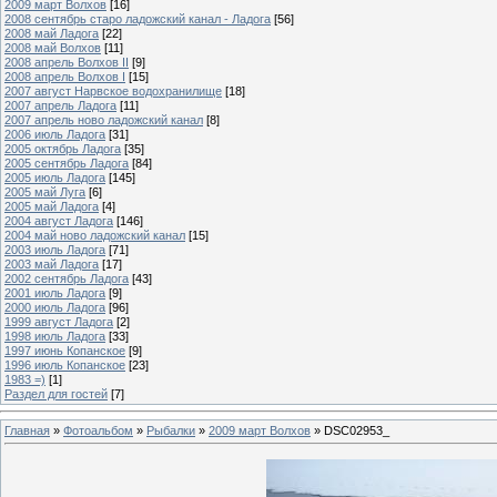
2009 март Волхов
[16]
2008 сентябрь старо ладожский канал - Ладога
[56]
2008 май Ладога
[22]
2008 май Волхов
[11]
2008 апрель Волхов II
[9]
2008 апрель Волхов I
[15]
2007 август Нарвское водохранилище
[18]
2007 апрель Ладога
[11]
2007 апрель ново ладожский канал
[8]
2006 июль Ладога
[31]
2005 октябрь Ладога
[35]
2005 сентябрь Ладога
[84]
2005 июль Ладога
[145]
2005 май Луга
[6]
2005 май Ладога
[4]
2004 август Ладога
[146]
2004 май ново ладожский канал
[15]
2003 июль Ладога
[71]
2003 май Ладога
[17]
2002 сентябрь Ладога
[43]
2001 июль Ладога
[9]
2000 июль Ладога
[96]
1999 август Ладога
[2]
1998 июль Ладога
[33]
1997 июнь Копанское
[9]
1996 июль Копанское
[23]
1983 =)
[1]
Раздел для гостей
[7]
Главная
»
Фотоальбом
»
Рыбалки
»
2009 март Волхов
» DSC02953_