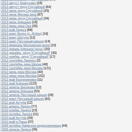
2013 август Храпуново
[18]
2013 август пруд Случайный
[64]
2013 июль пруд Случайный
[33]
2013 июль Москва река
[67]
2013 июнь пруд Случайный
[34]
2013 июнь Алёшино
[18]
2013 июнь река Ока
[35]
2013 май Ладога
[68]
2013 март Волга (п. Дубна)
[18]
2013 март Шатура
[12]
2013 март Песчаный карьер
[14]
2013 февраль Московское море
[10]
2013 январь Клязьма (ночь)
[20]
2012 декабрь, пруд "Случайный"
[30]
2012 ноябрь, пруд "Случайный"
[17]
2012 сентябрь Лакинск
[2]
2012 сентябрь река Шерна
[48]
2012 сентябрь река Москва
[121]
2012 июль река Москва
[40]
2012 июнь река Москва
[152]
2012 май Екатериновка
[11]
2012 май Клязьма
[123]
2012 апрель Бисерово
[12]
2012 апрель Клязьма
[53]
2012 апрель Песчаный карьер
[28]
2012 март Песчаный карьер
[92]
2011 май Ахтуба
[12]
2011 апрель Ладога
[77]
2010 ноябрь Ладога
[23]
2010 октябрь Ладога
[31]
2010 май Ахтуба
[29]
2010 май р.Паша
[37]
2009 октябрь Нарвское водохранилище
[44]
2009 апрель Ладога
[39]