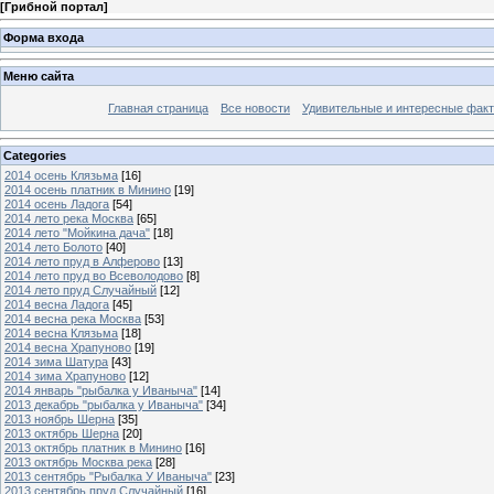
[
Грибной портал
]
Форма входа
Меню сайта
Главная страница
Все новости
Удивительные и интересные фак
Categories
2014 осень Клязьма
[16]
2014 осень платник в Минино
[19]
2014 осень Ладога
[54]
2014 лето река Москва
[65]
2014 лето "Мойкина дача"
[18]
2014 лето Болото
[40]
2014 лето пруд в Алферово
[13]
2014 лето пруд во Всеволодово
[8]
2014 лето пруд Случайный
[12]
2014 весна Ладога
[45]
2014 весна река Москва
[53]
2014 весна Клязьма
[18]
2014 весна Храпуново
[19]
2014 зима Шатура
[43]
2014 зима Храпуново
[12]
2014 январь "рыбалка у Иваныча"
[14]
2013 декабрь "рыбалка у Иваныча"
[34]
2013 ноябрь Шерна
[35]
2013 октябрь Шерна
[20]
2013 октябрь платник в Минино
[16]
2013 октябрь Москва река
[28]
2013 сентябрь "Рыбалка У Иваныча"
[23]
2013 сентябрь пруд Случайный
[16]